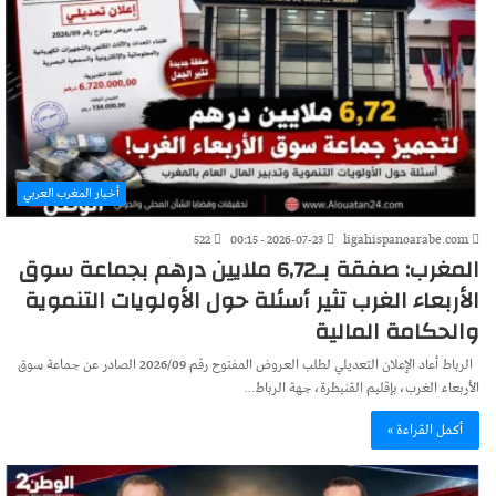
أخبار المغرب العربي
522
2026-07-23 - 00:15
ligahispanoarabe.com
المغرب: صفقة بـ6,72 ملايين درهم بجماعة سوق
الأربعاء الغرب تثير أسئلة حول الأولويات التنموية
والحكامة المالية
الرباط أعاد الإعلان التعديلي لطلب العروض المفتوح رقم 2026/09 الصادر عن جماعة سوق
الأربعاء الغرب، بإقليم القنيطرة، جهة الرباط…
أكمل القراءة »