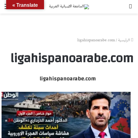
بحث
الق
Translate »
عن
الرئيسية
/
ligahispanoarabe.com
ligahispanoarabe.com
ligahispanoarabe.com