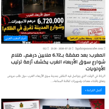
أخبار المغرب العربي
512
2026-07-23 - 23:26
ligahispanoarabe.com
المغرب: بعد صفقة بـ6.72 ملايين درهم.. ظلام
شوارع سوق الأربعاء الغرب يكشف أزمة ترتيب
الأولويات
الرباط في الوقت الذي يتواصل فيه النقاش بمدينة سوق الأربعاء الغرب حول طلب عروض
يتعلق باقتناء معدات وتجهيزات لفائدة الجماعة،…
أكمل القراءة »