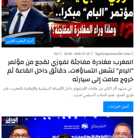
أخبار المغرب العربي
513
2026-07-25 - 22:08
ligahispanoarabe.com
المغرب: مغادرة مفاجئة لفوزي لقجع من مؤتمر
“البام” تشعل التساؤلات.. دقائق داخل القاعة ثم
خروج صامت إلى سيارته
في مشهد أثار الكثير من علامات الاستفهام داخل الأوساط السياسية والإعلامية بالمغرب، غادر
فوزي لقجع، عضو المكتب السياسي لحزب…
أكمل القراءة »