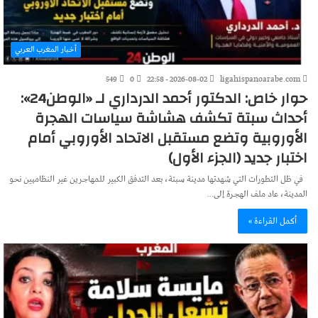
أخبار المغرب العربي
549
0
2026-08-02 - 22:58
ligahispanoarabe.com
حوار خاص: الدكتور أحمد الدرداري لـ «الوطن24»:
أحداث سبتة تكشف هشاشة سياسات الهجرة
الأوروبية وتضع مستقبل الاتحاد الأوروبي أمام
اختبار جديد (الجزء الأول)
في ظل التطورات التي شهدتها مدينة سبتة، بعد التدفق الكبير للمهاجرين غير النظاميين نحو
المدينة، عاد ملف الهجرة إلى…
أكمل القراءة »