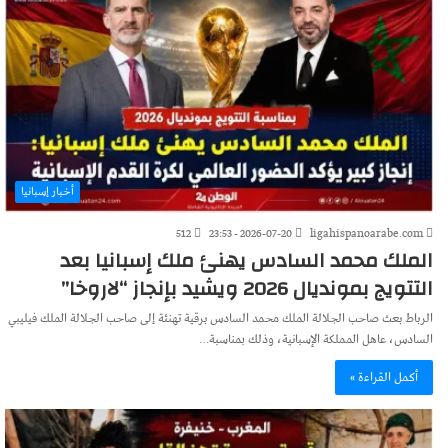
أخبار إسبانيا
512
2026-07-20 - 23:53
ligahispanoarabe.com
الملك محمد السادس يهنئ ملك إسبانيا بعد
التتويج بمونديال 2026 ويشيد بإنجاز “لاروخا”
الرباط بعث صاحب الجلالة الملك محمد السادس برقية تهنئة إلى صاحب الجلالة الملك فيليبي
السادس، عاهل المملكة الإسبانية، وذلك بمناسبة…
أكمل القراءة »