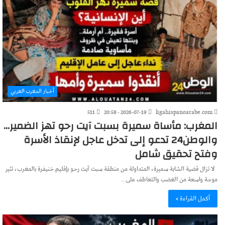
أخبار المغرب العربي
511
2026-07-19 - 20:58
ligahispanoarabe.com
المغرب: مأساة سميرة بسبت آيت رحو تهز الضمير…
والوطن24 تدعو إلى تدخل عاجل لإنقاذ الأسرة
وفتح تحقيق شامل
لا تزال قضية الشابة سميرة، المتداولة من منطقة سبت آيت رحو بإقليم خنيفرة بالمغرب، تثير
موجة واسعة من الغضب والتعاطف على…
أكمل القراءة »