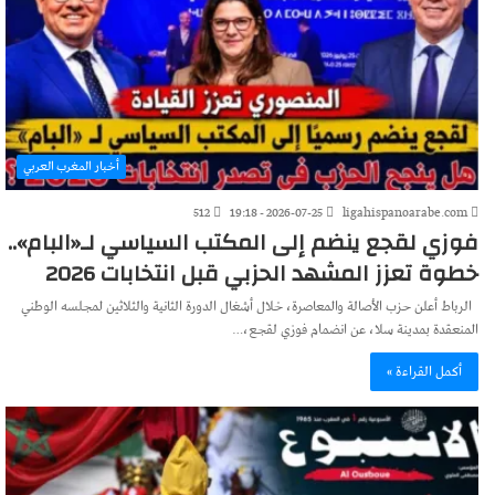
أخبار المغرب العربي
512
2026-07-25 - 19:18
ligahispanoarabe.com
فوزي لقجع ينضم إلى المكتب السياسي لـ«البام»..
خطوة تعزز المشهد الحزبي قبل انتخابات 2026
الرباط أعلن حزب الأصالة والمعاصرة، خلال أشغال الدورة الثانية والثلاثين لمجلسه الوطني
المنعقدة بمدينة سلا، عن انضمام فوزي لقجع،…
أكمل القراءة »