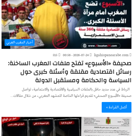
أخبار المغرب العربي
515
2026-07-24 - 00:56
ligahispanoarabe.com
صحيفة «الأسبوع» تفتح ملفات المغرب الساخنة:
رسائل اقتصادية مقلقة وأسئلة كبرى حول
السياسة والحكامة ومستقبل الدولة
الرباط في عدد جديد حافل بالملفات السياسية والاقتصادية والاجتماعية، تواصل
صحيفة «الأسبوع الصحفي» تقديم قراءتها الخاصة للمشهد المغربي، من خلال مقالات…
أكمل القراءة »