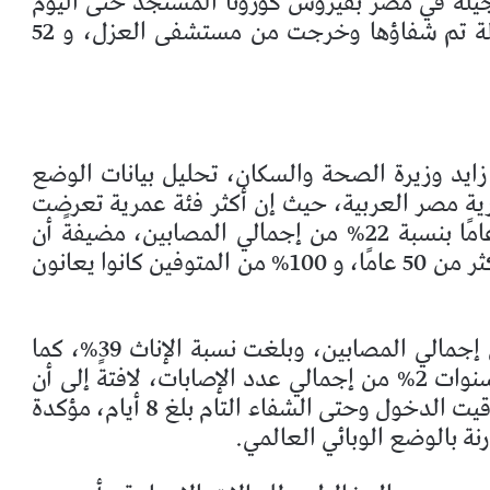
يله في مصر بفيروس كورونا المستجد حتى اليوم
الأربعاء، هو 779 حالة من ضمنهم 179 حالة تم شفاؤها وخرجت من مستشفى العزل، و 52
ايد وزيرة الصحة والسكان، تحليل بيانات الوضع
ية مصر العربية، حيث إن أكثر فئة عمرية تعرضت
للإصابة هي الفئة العمرية من 50 إلى 59 عامًا بنسبة 22% من إجمالي المصابين، مضيفةً أن
94% من المتوفين كانوا في الفئة العمرية أكثر من 50 عامًا، و 100% من المتوفين كانوا يعانون
وأشارت إلى أن نسبة الذكور بلغت 61% من إجمالي المصابين، وبلغت نسبة الإناث 39%، كما
بلغت نسبة إصابة الأطفال الأقل من عشر سنوات 2% من إجمالي عدد الإصابات، لافتةً إلى أن
متوسط فترة الإقامة في المستشفيات من توقيت الدخول وحتى الشفاء التام بلغ 8 أيام، مؤكدة
نة بالوضع الوبائي العالمي.