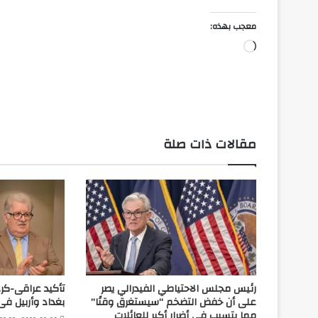
معجب بهذه:
جاري
التحميل…
مقالات ذات صلة
رئيس مجلس الاحتياطي الفيدرالي يصر
تأكيد عراقى-كرد
على أن خفض التضخم “سيستغرق وقتًا”
بغداد وأربيل فى 
مما يتسبب في أضرار أكبر للعائلات