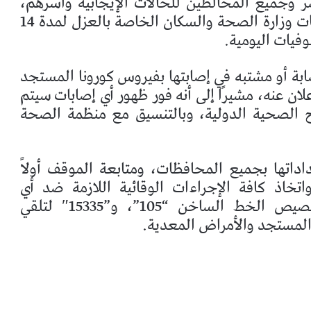
 وجميع المخالطين للحالات الإيجابية وأسرهم،
اتباع الإجراءات التي اتخذتها الدولة وتعليمات وزارة الصحة والسكان الخاصة بالعزل لمدة 14
وفيات اليومية.
بة أو مشتبه في إصابتها بفيروس كورونا المستجد
ن عنه، مشيرًا إلى أنه فور ظهور أي إصابات سيتم
وائح الصحية الدولية، وبالتنسيق مع منظمة الصحة
اتها بجميع المحافظات، ومتابعة الموقف أولاً
خاذ كافة الإجراءات الوقائية اللازمة ضد أي
فيروسات أو أمراض معدية، كما تم تخصيص الخط الساخن “105”، و”15335″ لتلقي
المستجد والأمراض المعدية.