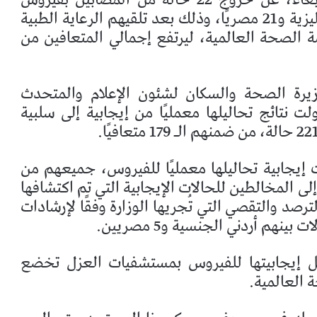
كورونا من مستشفى العزل، بينهم سيدة ماليزية و21 مصريًا، وذلك بعد تلقيهم الرعاية الطبية
مة الصحة العالمية، ليرتفع إجمالي المتعافين من
يرة الصحة والسكان لشئون الإعلام والمتحدث
ت نتائج تحاليلها معمليًا من إيجابية إلى سلبية
حالة جديدة ثبتت إيجابية تحاليلها معمليًا للفيروس، جميعهم من
ى المخالطين للحالات الإيجابية التي تم اكتشافها
رصد والتقصي التي تُجريها الوزارة وفقًا لإرشادات
 إيجابيتها للفيروس بمستشفيات العزل تخضع
 العالمية.