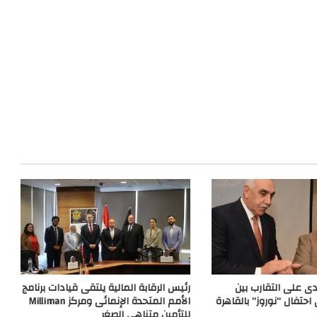
ى على التقارب بين
رئيس الرقابة المالية يلتقى قيادات برنامج
احتفال “نوروز” بالقاهرة
الأمم المتحدة الإنمائى ومركز Milliman
للتأمين متناهى الصغر