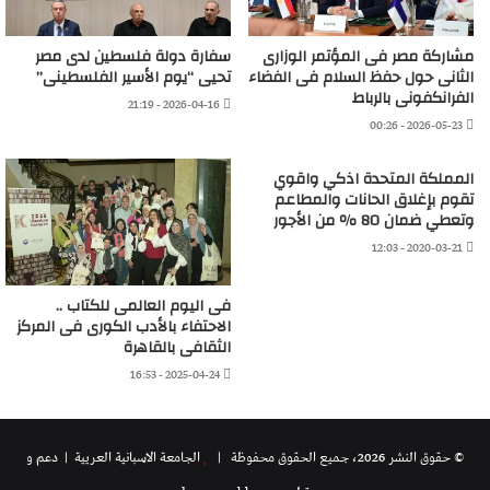
مشاركة مصر فى المؤتمر الوزارى
سفارة دولة فلسطين لدى مصر
الثانى حول حفظ السلام فى الفضاء
تحيى “يوم الأسير الفلسطينى”
الفرانكفونى بالرباط
2026-04-16 - 21:19
2026-05-23 - 00:26
المملكة المتحدة اذكي واقوي
تقوم بإغلاق الحانات والمطاعم
وتعطي ضمان 80 ٪ من الأجور
2020-03-21 - 12:03
فى اليوم العالمى للكتاب ..
الاحتفاء بالأدب الكورى فى المركز
الثقافى بالقاهرة
2025-04-24 - 16:53
© حقوق النشر 2026، جميع الحقوق محفوظة |
الجامعة الاسبانية العريية
| دعم و