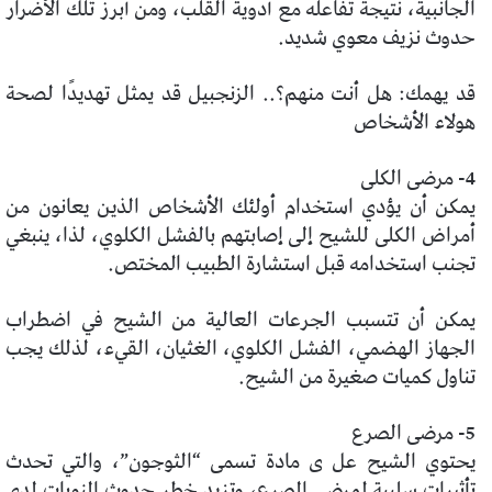
الجانبية، نتيجة تفاعله مع أدوية القلب، ومن أبرز تلك الأضرار
حدوث نزيف معوي شديد.
قد يهمك: هل أنت منهم؟.. الزنجبيل قد يمثل تهديدًا لصحة
هولاء الأشخاص
4- مرضى الكلى
يمكن أن يؤدي استخدام أولئك الأشخاص الذين يعانون من
أمراض الكلى للشيح إلى إصابتهم بالفشل الكلوي، لذا، ينبغي
تجنب استخدامه قبل استشارة الطبيب المختص.
يمكن أن تتسبب الجرعات العالية من الشيح في اضطراب
الجهاز الهضمي، الفشل الكلوي، الغثيان، القيء، لذلك يجب
تناول كميات صغيرة من الشيح.
5- مرضى الصرع
يحتوي الشيح عل ى مادة تسمى “الثوجون”، والتي تحدث
تأثيرات سلبية لمرضى الصرع، وتزيد خطر حدوث النوبات لدى