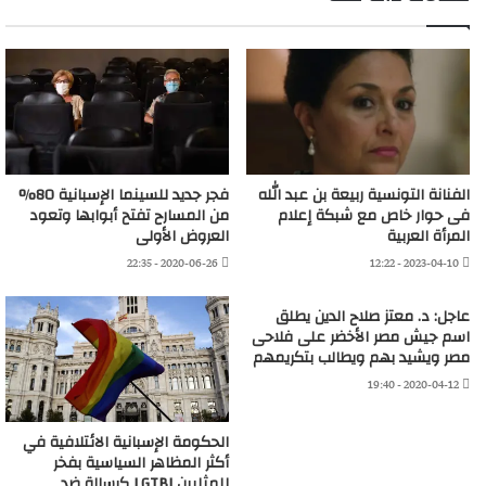
الفنانة التونسية ربيعة بن عبد الله
فجر جديد للسينما الإسبانية 80%
فى حوار خاص مع شبكة إعلام
من المسارح تفتح أبوابها وتعود
المرأة العربية
العروض الأولى
2020-06-26 - 22:35
2023-04-10 - 12:22
عاجل: د. معتز صلاح الدين يطلق
اسم جيش مصر الأخضر على فلاحى
مصر ويشيد بهم ويطالب بتكريمهم
2020-04-12 - 19:40
الحكومة الإسبانية الائتلافية في
أكثر المظاهر السياسية بفخر
للمثليين LGTBI كرسالة ضد