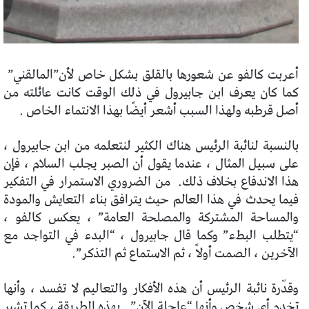
أعربت كالفو عن شعورها بالقلق بشكل خاص لأن”المالقني”
كما كان يعرف ابن جابيرول في ذلك الوقت كانت عائلته من
أصل قرطبه ولهذا السبب أشعر أيضًا بهذا الانتماء الخاص .
بالنسبة لنائبة الرئيس هناك الكثير لنتعلمه من ابن جابيرول ،
على سبيل المثال ، عندما يقول أن الصبر يجلب السلام ، فإن
هذا الاندفاع بخلاف ذلك.
من الضروري الاستمرار في التفكير
فيما يحدث في هذا العالم حيث يترافق بناء التعايش والمودة
والمساحة المشتركة والمصلحة العامة” ، يعكس كالفو ،
“يتطلب البطء” وكما قال جابيرول ، “البدء في التواجد مع
الآخرين ، الصمت أولاً ، ثم الاستماع ثم التذكر”.
وقدّرة نائبة الرئيس أن هذه الأفكار والتعاليم لا تفسد ، وأنها
تخدم أي شخص وأنها “عاجلة الآن”.
بهذه الطريقة ، كما تشير