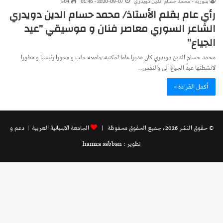
سورية - محمد حسام الدين دويدري
2020-09-07 - 01:46
504
رأي عام بقلم الأستاذ/ محمد حسام الدين دويدري
الشاعر السوري معاصر فنان و موسيقي ”عيد
الجياع”
محمد حسام الدين دويدري كان مديرا عاما لمكتبه جامعه حلب و محورا رئيسيا و مطورا
لانشطتها عيدُ الجياع أتى والنفس…
أكمل القراءة »
© حقوق النشر 2026، جميع الحقوق محفوظة |
الجامعة الاسبانية العريية
| دعم و
تطوير : hamza sabban