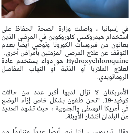
في إسبانيا ، واصلت وزارة الصحة الحفاظ على
استخدام هيدروكسي كلوروكوين في المرضى الذين
يعانون من فيروسات الكورونا وتوصي أيضًا بعدم
التوقف عن علاج المرضى المزمنين بأمراض أخرى.
Hydroxychloroquine هو دواء يستخدم عادة
لعلاج الملاريا أو الذئبة أو التهاب المفاصل
الروماتويدي.
الأمريكتان لا تزال لديها أكبر عدد من حالات
كوفيد-19. “نحن قلقون بشكل خاص إزاء الوضع
في أمريكا الوسطى والجنوبية ، حيث تشهد العديد
من البلدان انتشار الأوبئة.
وقال تيدروس ، إننا نرى أيضًا عددًا متزايدًا من