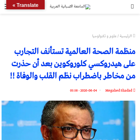
بحث
الق
Translate »
عن
الرئيسية
/
علوم و تكنولوجيا
منظمة الصحة العالمية تستأنف التجارب
على هيدروكسي كلوروكوين بعد أن حذرت
من مخاطر باضطراب نظم القلب والوفاة !!
2020-06-04 - 05:56
Megahed Shadad