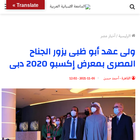
بحث
الق
Translate »
عن
الرئيسية
/
أخبار مصر
ولى عهد أبو ظبى يزور الجناح
المصرى بمعرض إكسبو 2020 دبى
القاهرة - أحمد حسن
2021-11-05 - 12:02