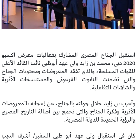
استقبل الجناح المصرى المشارك بفعاليات معرض اكسبو
2020 دبى، محمد بن زايد ولى عهد أبوظبى نائب القائد الأعلى
للقوات المسلحة، والذى تفقد المعروضات ومحتويات الجناح
والتى تضمنت التابوت الفرعونى والمستنسخات الأثرية
والشاشات التفاعلية.
وأعرب بن زايد خلال جولته بالجناح، عن إعجابه بالمعروضات
الأثرية وفكرة الجناح والتى تجمع بين أصالة التاريخ المصرى
والرؤية الجديدة للدولة المصرية.
كان فى استقبال ولى عهد أبو ظبى السفير/ أشرف الديب