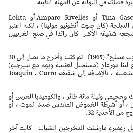
يرة فصلته في النهاية عن المهنة الطبية
نجح أيضًا في المسرح في شركات Tina Gascó أو Amparo Rivelles أو Lolita
ي عالم الدبلجة (كان صوت أنطونيو مولينا) ، لكنه اعتبر
شجعه شقيقه الأكبر
كان رائدا في صنع الغربيين
لح” (1965).
ثم كتب وأخرج ما يصل إلى 30
 مع لينا مورغان (مستحيل لعنسة ويوم مع سيرجيو)
ومسلسل تلفزيوني مثل Cañas y mud الشعبية ، بالإضافة إلى شقيقه Joaquin ، Curro
جحيمي وليلة مائة طائر ، والكوميديا ​​العرس أو
متان ، أو أشرطة الغموض المقدس ضدد الموت ، أو
ج من الأحذية 32.
ئيل روميرو مارشنت المخرجين الشباب.
كانت آخر