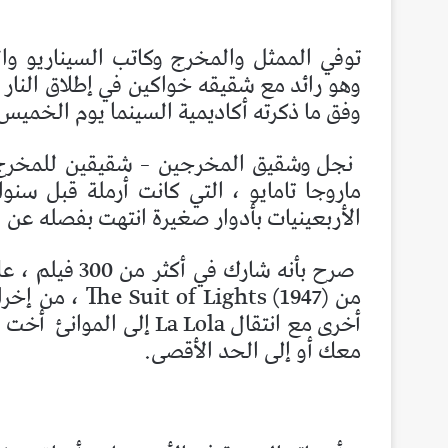
وفق ما ذكرته أكاديمية السينما يوم الخميس
نجل وشقيق المخرجين – شقيقين للمخرج 
ماروجا تامايو ، التي كانت أرملة قبل سنو
الأربعينيات بأدوار صغيرة انتهت بفصله عن
صرح بأنه شارك
أخرى مع انتقال La Lola إلى الموانئ
أخت أ
معك أو إلى الحد الأقصى.