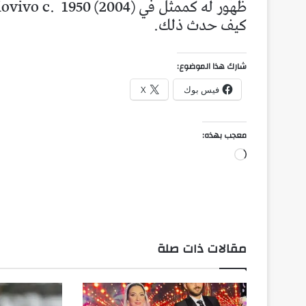
ظهور له كممثل في Tiovivo c.
كيف حدث ذلك.
شارك هذا الموضوع:
فيس بوك
X
معجب بهذه:
جاري
التحميل…
مقالات ذات صلة