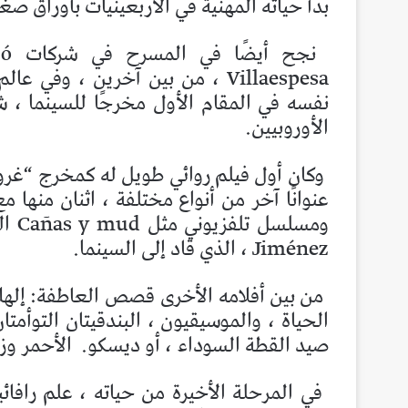
بدأ حياته المهنية في الأربعينيات بأوراق صغ
Villaespesa ، من بين آخرين ، وف
نفسه في المقام الأول مخرجًا للسينما ، 
الأوروبيين.
وكان أول فيلم روائي طويل له كمخرج “غروب مس
عنوانًا آخر من أنواع مختلفة ، اثنان منها
Jiménez ، الذي قاد إلى السينما.
من بين أفلامه الأخرى قصص العاطفة: إلهك و
الحياة ، والموسيقيون ، البندقيتان التوأ
صيد القطة السوداء ، أو ديسكو.
الأحمر وزو
في المرحلة الأخيرة من حياته ، علم رافا