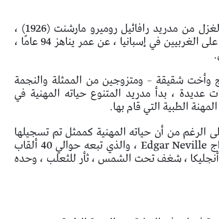
توفي الممثل والمخرج وكاتب السيناريو والغزل من مدريد رافائيل روميرو مارشنت (1926) ،
وهو رائد مع شقيقه خواكين في إطلاق النار على الغربيين في إسبانيا ، عن عمر يناهز 94 عامًا ،
.
وأخت شقيقة – ومتزوجين من الممثلة والنجمة
ات عديدة ، بدأ مدريد المتنوع حياته المهنية في
المهنة الطبية التي قام بها.
 في أكثر من 300 فيلم ، على الرغم من أن حياته المهنية كممثل تم تسجيلها
من The Suit of Lights (1947) ، من إخراج Edgar Neville ، والذي تبعه حوالي 40 ألقاب
نجليكا ، شغف تحت الشمس ، ثأر للثعلب ، وحده