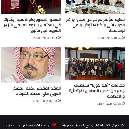
تنظيم مؤتمر دولى عن ضحايا جرائم
السفير المصرى بكوالالمبور يشارك
الحرب التى ارتكبتها أوكرانيا فى
فى الاحتفال باليوم العالمى للأزهر
لوغانسك
الشريف فى ماليزيا
2022-04-14 - 20:31
2025-10-25 - 14:31
فعاليات “أهلا كوريا” تستضيف
العقد المقدس..بقلم المفكر
جمع من طلاب المدارس الابتدائية
العربي علي محمد الشرفاء
والاعدادية
2026-02-08 - 11:03
2025-01-28 - 11:57
© حقوق النشر 2026، جميع الحقوق محفوظة |
الجامعة الاسبانية العريية
| دعم و