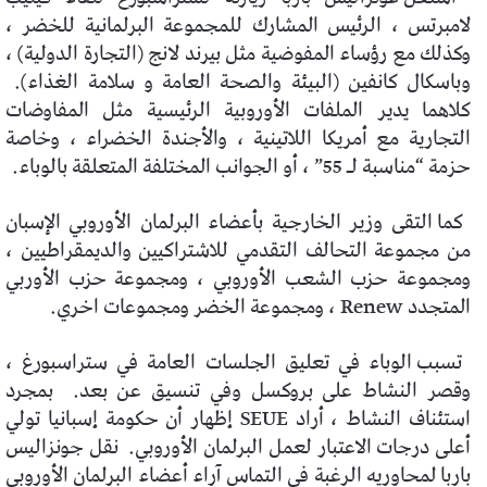
لامبرتس ، الرئيس المشارك للمجموعة البرلمانية للخضر ،
وكذلك مع رؤساء المفوضية مثل بيرند لانج (التجارة الدولية) ،
وباسكال كانفين (البيئة والصحة العامة و سلامة الغذاء).
كلاهما يدير الملفات الأوروبية الرئيسية مثل المفاوضات
التجارية مع أمريكا اللاتينية ، والأجندة الخضراء ، وخاصة
حزمة “مناسبة لـ 55” ، أو الجوانب المختلفة المتعلقة بالوباء.
كما التقى وزير الخارجية بأعضاء البرلمان الأوروبي الإسبان
من مجموعة التحالف التقدمي للاشتراكيين والديمقراطيين ،
ومجموعة حزب الشعب الأوروبي ، ومجموعة حزب الأوربي
المتجدد Renew ، ومجموعة الخضر ومجموعات اخري.
تسبب الوباء في تعليق الجلسات العامة في ستراسبورغ ،
وقصر النشاط على بروكسل وفي تنسيق عن بعد. بمجرد
استئناف النشاط ، أراد SEUE إظهار أن حكومة إسبانيا تولي
أعلى درجات الاعتبار لعمل البرلمان الأوروبي. نقل جونزاليس
باربا لمحاوريه الرغبة في التماس آراء أعضاء البرلمان الأوروبي