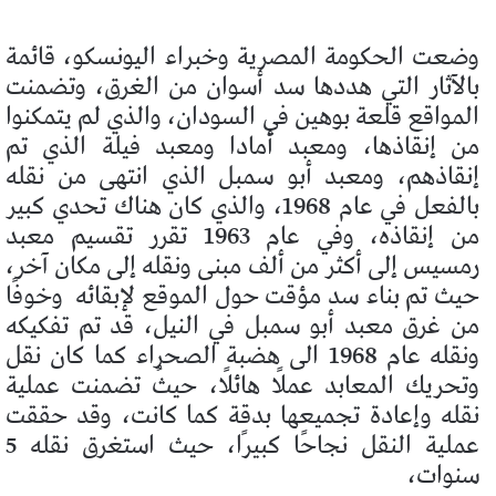
وضعت الحكومة المصرية وخبراء اليونسكو، قائمة
بالآثار التي هددها سد أسوان من الغرق، وتضمنت
المواقع قلعة بوهين في السودان، والذي لم يتمكنوا
من إنقاذها، ومعبد أمادا ومعبد فيلة الذي تم
إنقاذهم، ومعبد أبو سمبل الذي انتهى من نقله
بالفعل في عام 1968، والذي كان هناك تحدي كبير
من إنقاذه، وفي عام 1963 تقرر تقسيم معبد
رمسيس إلى أكثر من ألف مبنى ونقله إلى مكان آخر،
حيث تم بناء سد مؤقت حول الموقع لإبقائه
وخوفًا
من غرق معبد أبو سمبل في النيل، قد تم تفكيكه
ونقله عام 1968 الى هضبة الصحراء كما كان نقل
وتحريك المعابد عملًا هائلًا، حيثُ تضمنت عملية
نقله وإعادة تجميعها بدقة كما كانت، وقد حققت
عملية النقل نجاحًا كبيرًا، حيث استغرق نقله 5
سنوات،