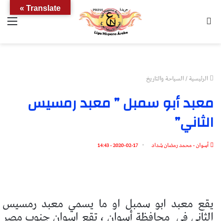
Translate »
بحث
الق
عن
الرئيسية
/
السياحة والتاريخ
معبد أبو سمبل ” معبد رمسيس
الثاني”
أسوان - محمد رمضان شداد
2020-02-17 - 14:43
يقع معبد ابو سمبل او ما يسمي معبد رمسيس
الثاني في
محافظة أسوان ، تقع اسوان جنوب مصر