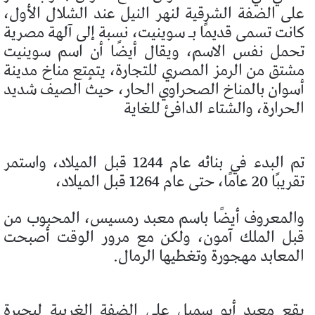
على الضفة الشرقية لنهر النيل عند الشلال الأول،
كانت تسمى قديمًا بـ سوينيت، نسبة إلى آلهة مصرية
تحمل نفس الاسم، ويقال أيضًا أن اسم سوينيت
مشتق من الرمز المصري للتجارة، يتمتع مناخ مدينة
أسوان بالمناخ الصحراوي الحار، حيثُ الصيف شديد
الحرارة، والشتاء الدافئ للغاية
تم البدء في بنائه عام 1244 قبل الميلاد، واستمر
تقريبًا 20 عامًا، حتى عام 1264 قبل الميلاد،
والمعروف أيضًا باسم معبد رمسيس، المحبوب من
قبل الملك آمون، ولكن مع مرور الوقت أصبحت
المعابد مهجورة وتغطيها الرمال.
يقع معبد أبو سمبل على الضفة الغربية لبحيرة