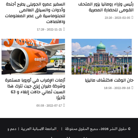
رئيس وزراء رومانيا يزور المتحف
السفير عمرو الجويلى يطرح أجندة
القومى للحضارة المصرية
وأدوات والسياق العالمى
للدبلوماسية فى عصر المعلومات
2023-02-05 - 23:20
والاتصالات
2022-11-21 - 17:29
حان الوقت لاكتشاف ماليزيا
أزمات الإضراب في أوروبا مستمرة
وشركة طيران إيزي جيت تترك هذا
2022-09-16 - 18:56
السبت ثماني حالات إلغاء و 63
تأخيرًا
2022-07-17 - 05:58
© حقوق النشر 2026، جميع الحقوق محفوظة |
الجامعة الاسبانية العريية
| دعم و