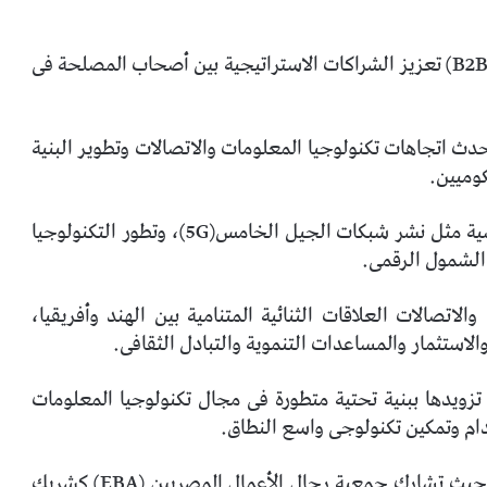
فرص تواصل بين قطاعى الأعمال والحكومات: (B2B,G2G) تعزيز الشراكات الاستراتيجية بين أصحاب المصلحة فى
 اتجاهات تكنولوجيا المعلومات والاتصالات وتطوير البنية
كوميين.
التركيز على التحول الرقمى: مناقشة موضوعات رئيسية مثل نشر شبكات الجيل الخامس(5G)، وتطور التكنولوجيا
اتصالات العلاقات الثنائية المتنامية بين الهند وأفريقيا،
الاستثمار والمساعدات التنموية والتبادل الثقافى.
تزويدها ببنية تحتية متطورة فى مجال تكنولوجيا المعلومات
ام وتمكين تكنولوجى واسع النطاق.
يحظى المعرض بدعم شركاء رئيسيين ورعاة بارزين، حيث تشارك جمعية رجال الأعمال المصريين (EBA) كشريك