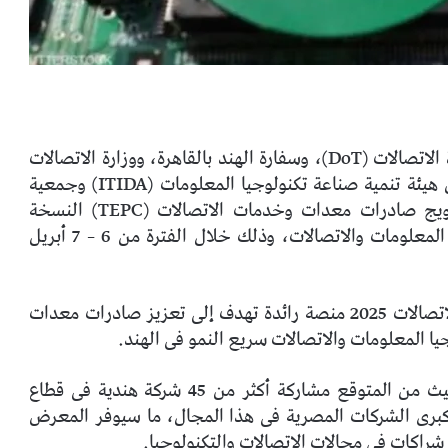
بالتعاون مع وزارة الاتصالات الهندية ممثلة فى إدارة الاتصالات (DoT)، وسفارة الهند بالقاهرة، ووزارة الاتصالات
وتكنولوجيا المعلومات المصرية (MCIT)، ودعم من هيئة تنمية صناعة تكنولوجيا المعلومات (ITIDA) وجمعية
رجال الأعمال المصريين (EBA)، ينظم مجلس ترويج صادرات معدات وخدمات الاتصالات (TEPC) النسخة
الحادية عشرة من معرض الهند-أفريقيا لتكنولوجيا المعلومات والاتصالات، وذلك خلال الفترة من 6 – 7 أبريل
يعد معرض الهند-أفريقيا لتكنولوجيا المعلومات والاتصالات 2025 منصة رائدة تهدف إلى تعزيز صادرات معدات
 المعلومات والاتصالات سريع النمو فى الهند.
وسيسهم المعرض فى تعزيز الشراكات الدولية، حيث من المتوقع مشاركة أكثر من 45 شركة هندية فى قطاع
ا المعلومات والاتصالات إلى جانب 15 من كبرى الشركات المصرية فى هذا المجال، ما سيوفر المعرض
شراكات فى مجالات الاتصالات والتكنولوجيا.