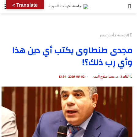
بحث
الق
Translate »
عن
الرئيسية
/
أخبار مصر
مجدى طنطاوى يكتب أي دين هذا
وأي رب ذلك؟!
القاهرة - د. معتز صلاح الدين
2026-06-02 - 13:54