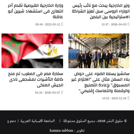
وزير الخارجية يبحث مع نائب رئيس
وزارة الخارجية القبرصية تقدم أحر
الوزراء الروسى سبل تعزيز الشراكة
التعازى فى استشهاد شيرين أبو
الاستراتيجية بين البلدين
عاقلة
2022-05-12 - 00:43
2026-04-03 - 15:37
سانشيز يسلط الضوء على حوض
سفارة مصر فى المغرب: تم منح
بناء السفن مثال على “الالتزام غير
كافة التأشيرات لمشجعى نادى
المسبوق” بإعادة التصنيع
الجيش الملكى
والرقمنة والتماسك إقليمي”
2026-02-07 - 01:24
2023-12-16 - 13:52
© حقوق النشر 2026، جميع الحقوق محفوظة |
الجامعة الاسبانية العريية
| دعم و
تطوير : hamza sabban