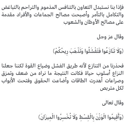
فإذا بنا نستبدل التعاون بالتنافس المذموم والتراحم بالتباغض
والتكامل بالتآمر وأصبحت مصالح الجماعات والأفراد مقدمة
على مصالح الأوطان والشعوب
وقال عز وجل
﴿وَلَا تَنَازَعُوا فَتَفْشَلُوا وَتَذْهَبَ رِيحُكُمْ﴾
فحذرنا من التنازع لأنه طريق الفشل وضياع القوة لكننا جعلنا
النزاع أسلوب حياة فكانت النتيجة ما نراه من ضعف وتمزق
وصراعات أهدرت الطاقات وأضاعت الحقوق وفتحت الأبواب
لكل متربص
وقال تعالى
﴿وَأَقِيمُوا الْوَزْنَ بِالْقِسْطِ وَلَا تُخْسِرُوا الْمِيزَانَ﴾