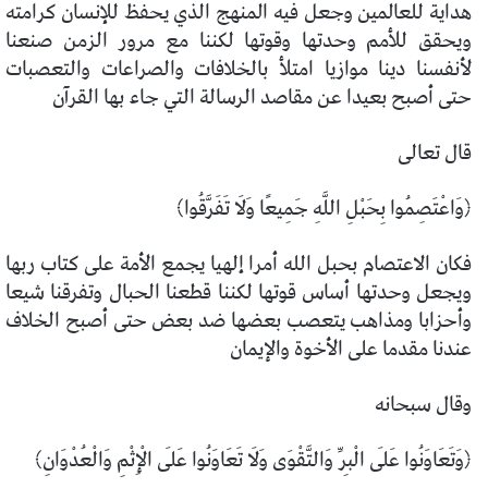
هداية للعالمين وجعل فيه المنهج الذي يحفظ للإنسان كرامته
ويحقق للأمم وحدتها وقوتها لكننا مع مرور الزمن صنعنا
لأنفسنا دينا موازيا امتلأ بالخلافات والصراعات والتعصبات
حتى أصبح بعيدا عن مقاصد الرسالة التي جاء بها القرآن
قال تعالى
﴿وَاعْتَصِمُوا بِحَبْلِ اللَّهِ جَمِيعًا وَلَا تَفَرَّقُوا﴾
فكان الاعتصام بحبل الله أمرا إلهيا يجمع الأمة على كتاب ربها
ويجعل وحدتها أساس قوتها لكننا قطعنا الحبال وتفرقنا شيعا
وأحزابا ومذاهب يتعصب بعضها ضد بعض حتى أصبح الخلاف
عندنا مقدما على الأخوة والإيمان
وقال سبحانه
﴿وَتَعَاوَنُوا عَلَى الْبِرِّ وَالتَّقْوَى وَلَا تَعَاوَنُوا عَلَى الْإِثْمِ وَالْعُدْوَانِ﴾