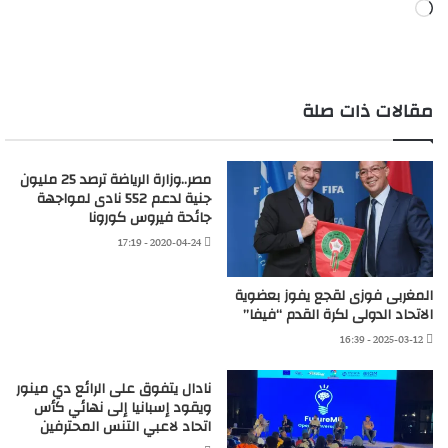
جاري
التحميل…
مقالات ذات صلة
مصر..وزارة الرياضة ترصد 25 مليون
جنية لدعم 552 نادى لمواجهة
جائحة فيروس كورونا
2020-04-24 - 17:19
المغربى فوزى لقجع يفوز بعضوية
الاتحاد الدولى لكرة القدم “فيفا”
2025-03-12 - 16:39
نادال يتفوق على الرائع دي مينور
ويقود إسبانيا إلى نهائي كأس
اتحاد لاعبي التنس المحترفين