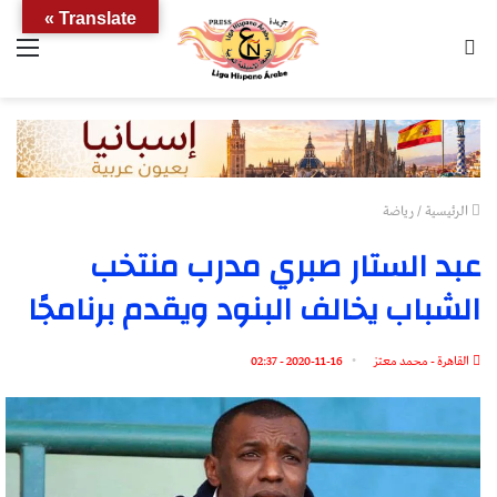
Translate »
بحث
الق
عن
الرئيسية
/
رياضة
عبد الستار صبري مدرب منتخب
الشباب يخالف البنود ويقدم برنامجًا
القاهرة - محمد معتز
2020-11-16 - 02:37