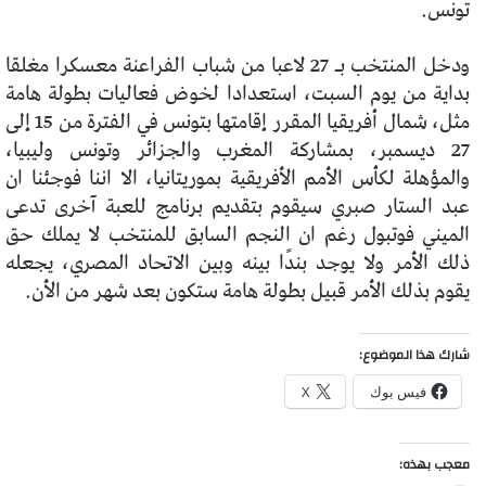
تونس.
ودخل المنتخب بـ 27 لاعبا من شباب الفراعنة معسكرا مغلقا
بداية من يوم السبت، استعدادا لخوض فعاليات بطولة هامة
مثل، شمال أفريقيا المقرر إقامتها بتونس في الفترة من 15 إلى
27 ديسمبر، بمشاركة المغرب والجزائر وتونس وليبيا،
والمؤهلة لكأس الأمم الأفريقية بموريتانيا، الا اننا فوجئنا ان
عبد الستار صبري سيقوم بتقديم برنامج للعبة آخرى تدعى
الميني فوتبول رغم ان النجم السابق للمنتخب لا يملك حق
ذلك الأمر ولا يوجد بندًا بينه وبين الاتحاد المصري، يجعله
يقوم بذلك الأمر قبيل بطولة هامة ستكون بعد شهر من الأن.
شارك هذا الموضوع:
فيس بوك
X
معجب بهذه: