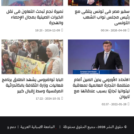
سفير مصر فى تونس يلتقى مع
نميرة نجم تبحث التعاون فى نقل
رئيس مجلس نواب الشعب
الخبرات الصينية بمجال الإحصاء
التونسى
والهجرة
2024-12-09 - 19:25
2026-04-08 - 00:34
الاتحاد الأوروبي يدين الصين أمام
البابا تواضروس يشهد انطلاق برنامج
منظمة التجارة العالمية لمعاقبة
فعاليات وزارة الثقافة بالكاتدرائية
ليتوانيا تجاريًا بسبب علاقاتها مع
المرقسية وسط إقبال كبير
تايوان
2024-10-31 - 17:22
2022-01-28 - 02:37
© حقوق النشر 2026، جميع الحقوق محفوظة |
الجامعة الاسبانية العريية
| دعم و