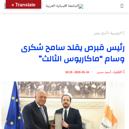
بحث
الق
Translate »
عن
الرئيسية
/
أخبار مصر
رئيس قبرص يقلد سامح شكرى
وسام “ماكاريوس الثالث”
القاهرة - أحمد حسن
2025-01-24 - 16:23