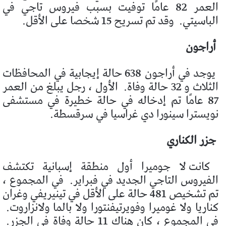
العمر 82 عامًا توفيت بسبب فيروس تاجي في
الباسيتي.
وقد تم تسريح 15 شخصا على الأقل.
أراجون
يوجد في أراجون 638 حالة إيجابية في المحافظات
الثلاث و 32 حالة وفاة.
الأول ، رجل يبلغ من العمر
87 عامًا تم إدخاله في حالة خطيرة في مستشفى
نويسترا سينورا دي غراسيا في سرقسطة.
جزر الكناري
كانت لا جوميرا أول منطقة إسبانية تكتشف
الفيروس التاجي الجديد في فبراير.
في المجموع ،
تم تشخيص 481 حالة على الأقل في تينيريفي وغران
كناريا ولا غوميرا وفويرتيفنتورا ولا بالما ولانزاروت.
في المجموع ، كان هناك 11 حالة وفاة في الجزر.