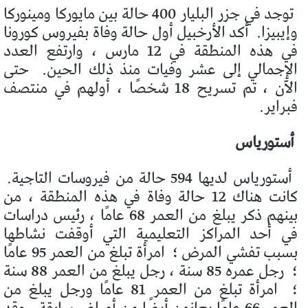
توجد في جزر البليار 400 حالة بين مايوركا ومينوركا
وإيبيزا.
أكد الأرخبيل أول حالة وفاة بفيروس كورونا
في هذه المنطقة في 12 مارس ، وارتفع العدد
الإجمالي إلى عشر وفيات منذ ذلك الحين.
حتى
الآن ، تم تسريح 18 شخصًا ، أولهم في منتصف
فبراير.
أستورياس
أستورياس لديها 594 حالة من فيروسات التاجية.
كانت هناك 12 حالة وفاة في هذه المنطقة ، من
بينهم ذكر يبلغ من العمر 68 عامًا ، رئيس دراسات
في أحد المراكز التعليمية التي أوقفت نشاطها
بسبب تفشي المرض ؛
امرأة تبلغ من العمر 95 عامًا
؛
رجل عمره 85 سنة ، رجل يبلغ من العمر 88 سنة
؛
امرأة تبلغ من العمر 81 عامًا ورجل يبلغ من