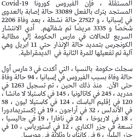
المستقلة ، فإن الفيروس كورونا Covid-19
المستجد يترك بالفعل 33089 حالة إصابة بالعدوى
في إسبانيا ، و 27527 حالة نشطة ، بعد وفاة 2206
شخصًا و 3335 مريضًا تم شفائهم.
أدي الانتشار
السريع للحالات في مارس الحكومة إلي مطالبة
الكونجرس بتمديد حالة الإنذار حتي 11 ابريل وهي
آلية تم تفعيلها للمرة الثانية في
الديمقراطية.
سجلت حكومة
بالنسيا ، التي أكدت في 3 مارس أول
حالة وفاة بسبب الفيروس في إسبانيا ، 94 حالة وفاة
حتى الآن.
منذ ذلك الحين ، تم تسجيل 1263 في
مدريد ، 245 في كاتالونيا ، 145 في كاستيلا لا مانشا ،
120 في إقليم الباسك ، 124 في كاستيلا ليون ، 58
في الأندلس ، 32 في أراجون ، 19 في إكستريمادورا
، 18 في لاريوخا ،
24 في نافارا ، 19 في جاليسيا ،
تسعة في جزر الكناري ، 12 في أستورياس ، 10 في
جزر البليار ، 6 في كانتابريا وثلاثة في مورسيا.