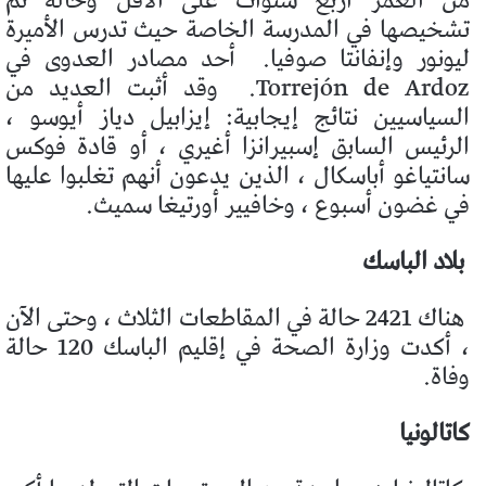
من العمر أربع سنوات على الأقل وحالة تم
تشخيصها في المدرسة الخاصة حيث تدرس الأميرة
ليونور وإنفانتا صوفيا.
أحد مصادر العدوى في
Torrejón de Ardoz.
وقد أثبت العديد من
السياسيين نتائج إيجابية: إيزابيل دياز أيوسو ،
الرئيس السابق إسبيرانزا أغيري ، أو قادة فوكس
سانتياغو أباسكال ، الذين يدعون أنهم تغلبوا عليها
في غضون أسبوع ، وخافيير أورتيغا سميث.
بلاد الباسك
هناك 2421 حالة في المقاطعات الثلاث ، وحتى الآن
، أكدت وزارة الصحة في إقليم الباسك 120 حالة
وفاة.
كاتالونيا