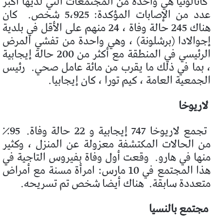
كاتالونيا هي واحدة من المجتمعات التي لديها أكبر
عدد من الإصابات المؤكدة: 5،925 شخص.
كان
هناك 245 حالة وفاة ، 24 منهم على الأقل في بلدية
إجوالادا (برشلونة) ، وهي واحدة من تفشي المرض
الرئيسي في المنطقة مع أكثر من 200 حالة إيجابية
، بما في ذلك ما يقرب من مائة عامل صحي.
رئيس
الجمعية العامة ، كيم تورا ، كان إيجابيا.
لاريوخا
تجمع لاريوخا 747 إيجابية و 22 حالة وفاة.
95٪
من الحالات المكتشفة معزولة عن المنزل ، وكثير
منها في هارو.
وقعت أول وفاة بفيروس التاجية في
هذا المجتمع في 10 مارس: امرأة مسنة مع أمراض
متعددة سابقة.
هناك أيضا شخص تم تسريحه.
مجتمع بالنسيا