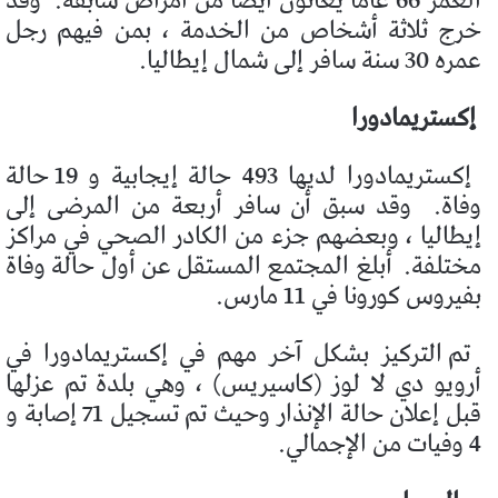
العمر 66 عامًا يعانون أيضًا من أمراض سابقة.
وقد
خرج ثلاثة أشخاص من الخدمة ، بمن فيهم رجل
عمره 30 سنة سافر إلى شمال إيطاليا.
إكستريمادورا
إكستريمادورا لديها 493 حالة إيجابية و 19 حالة
وفاة.
وقد سبق أن سافر أربعة من المرضى إلى
إيطاليا ، وبعضهم جزء من الكادر الصحي في مراكز
مختلفة.
أبلغ المجتمع المستقل عن أول حالة وفاة
بفيروس كورونا في 11 مارس.
تم التركيز بشكل آخر مهم في إكستريمادورا في
أرويو دي لا لوز (كاسيريس) ، وهي بلدة تم عزلها
قبل إعلان حالة الإنذار وحيث تم تسجيل 71 إصابة و
4 وفيات من الإجمالي.