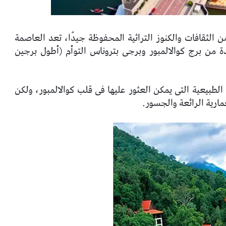
 الثقافات والكنوز التراثية المحفوظة جيدًا، تعد العاصمة
دة من برج كوالالمبور وبرجى بتروناس التوأم (أطول برجين
KL – الغابات المطيرة الطبيعية التى يمكن العثور عليها فى قلب كوالالمبور، ولكن
عمارية الرائعة والجسور.