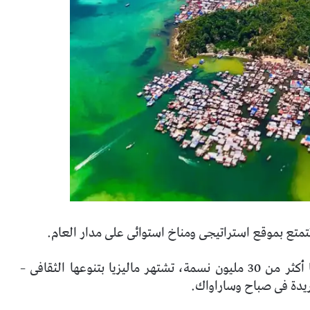
تمتع بموقع استراتيجى ومناخ استوائى على مدار العام.
مع 13 ولاية وثلاثة أقاليم اتحادية وعدد سكان حاليًا أكثر من 30 مليون نسمة، تشتهر ماليزيا بتنوعها الثقافى –
فريدة فى صباح وساراواك.