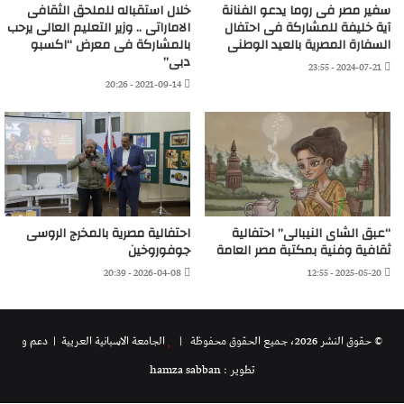
سفير مصر فى روما يدعو الفنانة
خلال استقباله للملحق الثقافى
آية خليفة للمشاركة فى احتفال
الاماراتى .. وزير التعليم العالى يرحب
السفارة المصرية بالعيد الوطنى
بالمشاركة فى معرض “اكسبو
دبى”
2024-07-21 - 23:55
2021-09-14 - 20:26
“عبق الشاى النيبالى” احتفالية
احتفالية مصرية بالمخرج الروسى
ثقافية وفنية بمكتبة مصر العامة
جوفوروخين
2026-04-08 - 20:39
2025-05-20 - 12:55
© حقوق النشر 2026، جميع الحقوق محفوظة |
الجامعة الاسبانية العريية
| دعم و
تطوير : hamza sabban