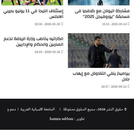
مشاركة اليونان مع كلافديا فى
إستئناف الليجا في 11 يونيو بديربي
مسابقة “يوروفيجن 2025”
الاندلس
2020-05-29 - 19:56
2025-05-14 - 23:13
الكاراتيه يخاطب وزارة الرياضة لدعم
المدربين والحكام والإداريين
2020-03-26 - 18:19
بيراميدز ينفي التفاوض مع إيهاب
جلال
2020-09-12 - 20:17
© حقوق النشر 2026، جميع الحقوق محفوظة |
الجامعة الاسبانية العريية
| دعم و
تطوير : hamza sabban