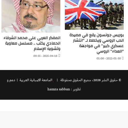
بوريس جونسون يقع في مصيدة
المفكر العربي علي محمد الشرفاء
الدب الروسي ويخطط لـ “انتشار
الحمادي يكتب .. مسلسل معاوية
عسكري كبير” في مواجهة
وتشويه الإسلام
“العداء” الروسي
2025-04-16 - 09:35
2022-01-30 - 01:06
© حقوق النشر 2026، جميع الحقوق محفوظة |
الجامعة الاسبانية العريية
| دعم و
تطوير : hamza sabban