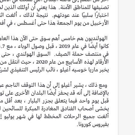
تصنيفها للمناطق الآمنة.
هذا يعني أن أولئك الذين 
اختبارًا سلبيًا عند عودتهم.
نتيجة لذلك ، ألغت اثن
الأرخبيل من يوم الجمعة هذا حتى أغسطس ، في أفض
الهولنديون هم خامس أهم سوق حتى الآن هذا العام لإسب
كانوا أيضًا في عام 2019 ، قبل وصول الوباء ، مع 3.7 مليون مسافر طوال العام.
في منتصف حملة الصيف.
السوق الهولندي ، حتى 
يخبر ماريا خوسيه أغيلو ، نائب الرئيس التنفيذي لشركة اتح
ومع ذلك ، يشير أغيلو إلى أن هذا التوقف الناجم ع
بالإضافة إلى أنه قد يحفز أيضًا البلدان الأخرى على ت
قبل يوم واحد فيما يتعلق بجزر البليار ، بعد أقل
يخشى أصحاب الفنادق المغادرة المبكرة للسائحين ال
ألغت جميع الرحلات المخطط لها في شهر يوليو إلى 
بفيروس كورونا.