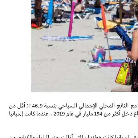
ومع ذلك ، يعتقد أرباب العمل أن عام 2021 سيغلق مع الناتج المحلي الإجمالي السياحي بنسبة 46.9 ٪ أقل من
عام 2019 ، أو ما هو نفسه ، 72،5 مليار يورو أقل لقطاع دخل أكثر من 154 مليار في عام 2019 ، عندما كانت إسبانيا
ي إسبانيا كانت هولندا ، التي أزالت جزر البليار والكناري من