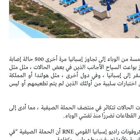
أدى ارتفاع الإصابات فيما سمي بالفعل بالموجة الخامسة من الوباء إلى تجاوز إسبانيا مرة أخرى 500 حالة إصابة
 أبرز بواعث السياح الأجانب الذين في بعض الحالات ، مثل مثل
فر إلى إسبانيا ، وفي دول أخرى ، مثل هولندا أو المملكة
 اختبارات سلبية من أولئك الذين لم يتم تطعيمهم أو ليس
دأت الحالات تتكاثر في منتصف الحملة الصيفية ، مما أدى إلى
 القطاعات تضررًا منذ تفشي الوباء.
يؤكد رئيس مجلس السياحة ، خوان مولاس ، في ميكروفونات راديو إسبانيا القومي RNE أن الحملة الصيفية “في
سبة ولأنها تصرفت ببطء وليس بكفاءة.