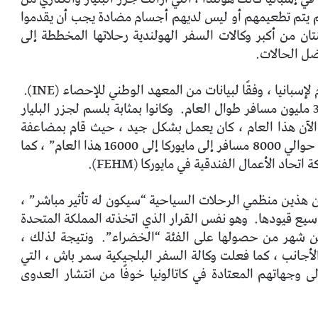
لم يتم تطعيمهم أو ليس لديهم أجسام مضادة يجب أن يقدموا
تان من أكبر وكالات السفر الهولندية رحلاتها المخططة إلى
ل الحالات.
انيا ، وفقًا لبيانات من المعهد الوطني للإحصاء (INE).
وكانوا بمثابة بلسم لجزر البليار
الآن هذا العام ، كان يعمل بشكل جيد ، حيث قام بمضاعفة
الأرقام لهذه الأسابيع من عام 2020 ، حيث انتقل من حوالي 8000 مسافر إلى مايوركا إلى 16000 هذا العام” ، كما
اد الأعمال الفندقية في مايوركا (FEHM).
ن هذين منظمي الرحلات السياحية “سيكون له تأثير مباشر” ،
وسيع قيودها.
وهو نفس القرار الذي اتخذته المملكة المتحدة
 من شهر من حصولها على الفئة “الخضراء”.
ونتيجة لذلك ،
أجانب ، كما فعلت وكالة السفر البلجيكية سمر باش ، التي
وجهاتهم المعتادة في كاتالونيا خوفًا من انتشار العدوى