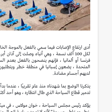
لكل 100 ألف نسمة ، وهي أنباء وصلت إلى آذان
فرنسا أو ألمانيا ، فإنهم ينصحون بالفعل بعدم الس
المتحدة ، يضعون إسبانيا في منطقة خطر ويتطلبون
لديهم أجسام مضادة.
يذكرنا الوضع بما شهدناه منذ عام تقريبًا ، عندما ب
تدمير قطاع السياحة الذي طال انتظاره ، وهو أحد أكثر
خطر ومخاطر جسيمة” لأنه لا توجد سياسة اتصال منا