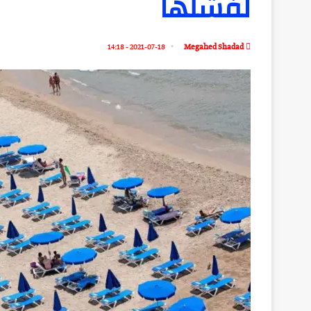
لفشلها
2021-07-18 - 14:18
Megahed Shadad