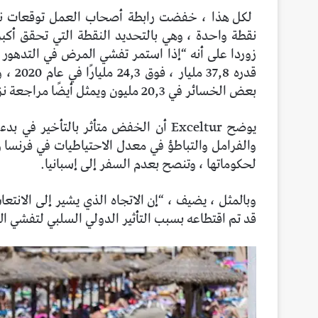
لكل هذا ، خفضت رابطة أصحاب العمل توقعات نمو ا
نقطة واحدة ، وهي بالتحديد النقطة التي تحقق أكب
زوردا على أنه “إذا استمر تفشي المرض في التدهور ،
بعض الخسائر في 20,3 مليون ويمثل أيضًا مراجعة نزولية فيما يتعلق بالتشخيص السابق.
يوضح Exceltur أن الخفض متأثر بالتأخير
والفرامل والتباطؤ في معدل الاحتياطيات في فرنسا وأل
لحكوماتها ، وتنصح بعدم السفر إلى إسبانيا.
وبالمثل ، يضيف ، “إن الاتجاه الذي يشير إلى الانتعا
قد تم اقتطاعه بسبب التأثير الدولي السلبي لتفشي ا