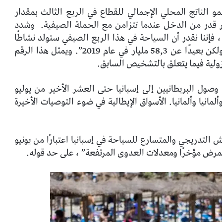
لناتج المحلي الإجمالي للقطاع في الربع الثالث بمقدار
ر قدر من الدخل عندما تتزامن مع الحملة الصيفية.
وشدد
 فإننا نقدر أن السياحة في هذا الربع الصيفي ستولد نشاطًا
قدره 37,8 مليار ، فوق 24,3 مليارًا في عام 2020 ، ولكن بعيدًا عن 58,3 مليار في عام 2019”. ويمثل هذا الرقم
 في بدء وصول البريطانيين إلى إسبانيا حتى العشر الأخير من يوليو
مانيا وألمانيا. الأسواق الإيطالية في ضوء التوصيات الأخيرة
ش التدريجي والمتسارع للسياحة في إسبانيا اعتبارًا من يونيو
لمرض مؤخرًا ومعدلات العدوى المرتفعة” ، على حد قوله.