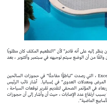
ظر إليه على أنه قادم” لأن “التطعيم المكثف كان مطلوبًا
واثقًا من أن الوضع سيتم توجيهه في سبتمبر وأكتوبر ، بعد
كما غزا التشاؤم توقعات جمعية أرباب العمل Exceltur ، التي رصدت “تباطؤًا مفاجئًا” في حجوزات السائحين
 المرض ومعدلات العدوى” في إسبانيا.
أشار نائب الرئيس
ربعاء في المؤتمر الصحفي لتقديم تقرير توقعات السياحة ،
 بسبب ارتفاع عدد الإصابات ، حيث أن وأشار إلى أن حجوزات