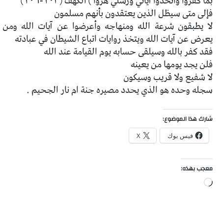
بما كفروا واتخذوا آياتي ورسلي هزوا ) الكهف (١٠٣-١٠٦)
فإلى متى سيظل الذين يعتقدون بأنهم مسلمون
لا يطبقون شرعة الله ومنهاجه وأعرضوا عن آيات الله ومن
يعرض عن
آيات الله ويتخذ روايات اتباع الشيطان في عبادته
فقد كفر بالله وسيلقى حسابه يوم القيامة عند الله
فلن يجد يومها من يعينه
لا شفيع ولا قريب وسيكون
سجله وحده هو الذي يحدد مصيره جنة ام نار الجحيم .
شارك هذا الموضوع:
فيس بوك
X
معجب بهذه:
جاري
التحميل…