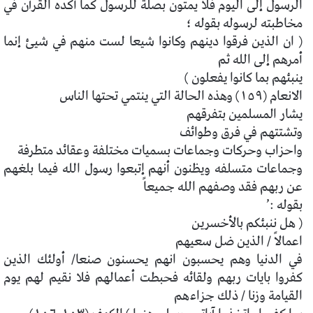
الرسول إلى اليوم فلا يمتون بصلة للرسول كما أكده القرآن في
مخاطبته لرسوله بقوله ؛
( ان الذين فرقوا دينهم وكانوا شيعا لست منهم في شيئ إنما
أمرهم إلى الله ثم
ينبئهم بما كانوا يفعلون )
الانعام (١٥٩) وهذه الحالة التي ينتمي تحتها الناس
يشار المسلمين بتفرقهم
وتشتتهم في فرق وطوائف
واحزاب وحركات وجماعات بسميات مختلفة وعقائد متطرفة
وجماعات متسلفه ويظنون أنهم إتبعوا رسول الله فيما بلغهم
عن ربهم فقد وصفهم الله جميعاً
بقوله :’
( هل ننبئكم بالأخسرين
اعمالاً / الذين ضل سعيهم
في الدنيا وهم يحسبون انهم يحسنون صنعا/ أولئك الذين
كفروا بايات ربهم ولقائه فحبطت أعمالهم فلا نقيم لهم يوم
القيامة وزنا / ذلك جزاءهم