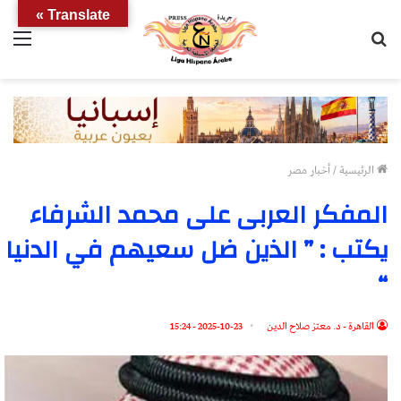
Translate »
بحث
الق
عن
الرئيسية
/
أخبار مصر
المفكر العربى على محمد الشرفاء
يكتب : ” الذين ضل سعيهم في الدنيا
“
القاهرة - د. معتز صلاح الدين
2025-10-23 - 15:24