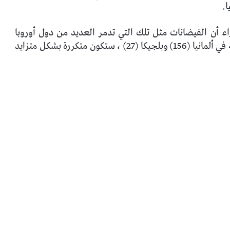
ا.
ء أن الفيضانات مثل تلك التي تدمر العديد من دول أوروبا
الوسطى والتي خلفت بالفعل عشرات القتلى ، خاصة في ألمانيا (156) وبلجيكا (27) ، ستكون متكررة بشكل متزايد