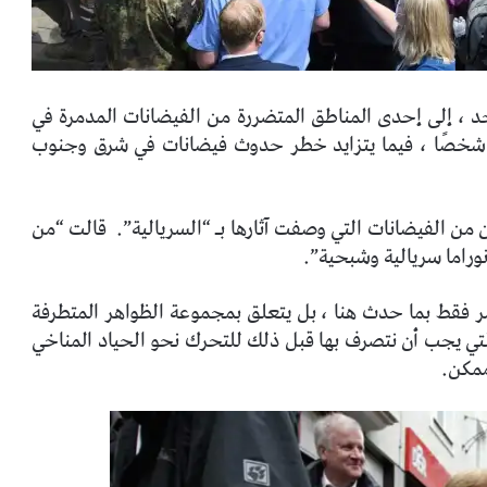
حد ، إلى إحدى المناطق المتضررة من الفيضانات المدمرة في
ب ألمانيا ، والتي ارتفع عدد القتلى فيها إلى 156 شخصًا ، فيما يتزايد خطر حدوث فيضانات في شرق وجنوب
 الفيضانات التي وصفت آثارها بـ “السريالية”.
قالت “من
راما سريالية وشبحية”.
أمر فقط بما حدث هنا ، بل يتعلق بمجموعة الظواهر المتطرفة
التي يجب أن نتصرف بها قبل ذلك للتحرك نحو الحياد المناخي
ممكن.