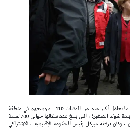
سافرت المستشارة إلى أرض راينلاند بالاتينات ، وهو ما يعادل أكبر عدد من الوفيات 110 ، وجميعهم في منطقة
توجد بلدة شولد الصغيرة ، التي يبلغ عدد سكانها حوالي 700 نسمة
ن ، وكان برفقة ميركل رئيس الحكومة الإقليمية ، الاشتراكي