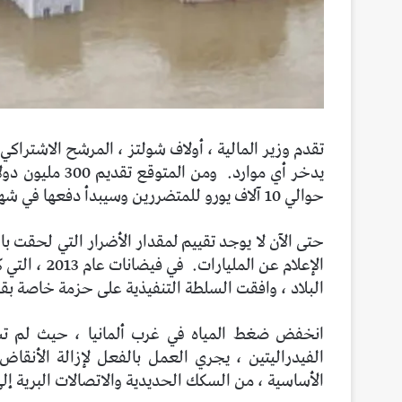
تقدم وزير المالية ، أولاف شولتز ، المرشح الاشتراكي
يدخر أي موارد.
ومن المتوقع ت
حوالي 10 آلاف يورو للمتضررين وسيبدأ دفعها في شهر يوليو
حتى الآن لا يوجد تقييم لمقدار الأضرار التي لحقت ب
الإعلام عن المليارات.
البلاد ، وافقت السلطة التنفيذية على حزمة خاصة بقيمة 8 مليار ي
انخفض ضغط المياه في غرب ألمانيا ، حيث لم تسق
الفيدراليتين ، يجري العمل بالفعل لإزالة الأنقا
الأساسية ، من السكك الحديدية والاتصالات البرية إل