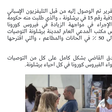
رير تم الوصول إليه من قبل التليفزيون الإسباني
RTVE ، تم إرساله إلى رئيس المحكمة الخلافية رقم 15 في برشلونة ، والذي طلبت منه حكومة
ذن بتنفيذ هذا الإجراء في مواجهة الزيادة في فيروس كورونا
 مكتب المدعي العام لمدينة برشلونة التوصيات
والتدابير الأخرى ، مثل الحد من السعة إلى 50 ٪ في الحانات والمطاعم ، والتي اقترحها
دق القاضي بشكل كامل على كل من التوصيات