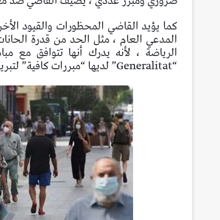
ضروري ومبرر عددي ، يضيف القاضي ضد معا
كما يؤيد القاضي المحظورات والقيود الأخرى
الرياضة ، لأنه يدرك أنها تتوافق مع مبا
“Generalitat” لديها “مبررات كافية” لتبريرها.