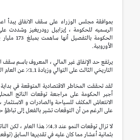
بموافقة مجلس الوزراء على سقف الانفاق يبدأ اعداد
الرسميه للحكومة ، إيزابيل رودريغيز وشددت على
الأوروبية.
التاريخي الثالث على التوالي وزيادة 1.1٪ عن العام السابق الذي بلغ 196,14 مليار يورو.
لقد تحققت المخاطر الاقتصادية المتوقعة في بداية ا
الانتعاش المكثف للسياحة والصادرات و الاستثمار ، 
على الرغم من أن التوقعات تشير بالفعل إلى تباطؤ ح
بثمانية أعشار مما كان عليه في تقديرها السابق (توقعت الحكومة أن