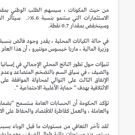
الاستثمارات التي ستنمو بنسبة 6.6٪.
سيتأثر ال
وسينخفض ​​بمقدار 0.7 نقطة.
في حالة الكيانات المحلية ، يقدر وجود فائض بنسبة 0.1٪ ، مع بقاء العجز العام لعام 2023 عند 3.9
وزيرة المالية ، ماريا خيسوس مونتيرو ، أن هذا العام سي
والصيف ، في سياق اتسم بالتضخم المتصاعد وعدم ال
الإنفاق الثالث على التوالي لمحاولة الموافقة عل
الائتلافية بهدف ” حماية الأغلبية الاجتماعية “.
تؤكد الحكومة أن الحسابات العامة ستسمح “بضمان ن
والعاملة ، والعمل كقاطرة للاقتصاد والحفاظ على الال
يستمر عند مستويات عالية طوال الصيف ، وهو ما يض