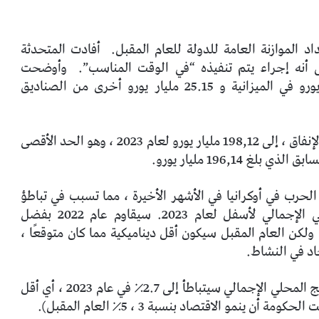
 الموازنة العامة للدولة للعام المقبل.
أفادت المتحدثة
 أنه إجراء يتم تنفيذه “في الوقت المناسب”.
وأوضحت
الحكومة بالتفصيل أنها ساهمت بمبلغ 173 مليار يورو في الميزانية و 25.15 مليار يورو أخرى من الصناديق
يرتفع حد الإنفاق غير المالي ، المعروف باسم سقف الإنفاق ، إلى 198,12 مليار يورو لعام 2023 ، وهو الحد الأقصى
لحرب في أوكرانيا في الأشهر الأخيرة ، مما تسبب في تباطؤ
أجبر الحكومة على مراجعة توقعات الناتج المحلي الإجمالي لأسفل لعام 2023. سيقاوم عام 2022 بفضل
ولكن العام المقبل سيكون أقل ديناميكية مما كان متوقعًا ،
اد في النشاط.
لا تزال توقعات النمو عند 4.3٪ هذا العام ، لكن الناتج المحلي الإجمالي سيتباطأ إلى 2.7٪ في عام 2023 ، أي أقل
 ينمو الاقتصاد بنسبة 3 ، 5٪ العام المقبل).