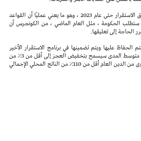
قامت المفوضية الأوروبية بتمديد البند الوقائي لميثاق الاستقرار حتى عام 2023 ، وهو ما يعني عمليًا أن القواعد
ستطلب الحكومة ، مثل العام الماضي ، من الكونجرس أن
ر الحاجة إلى تعليقها.
يتم الحفاظ عليها ويتم تضمينها في برنامج الاستقرار الأخير
الذي تم إرساله إلى بروكسل” ، والذي يتضمن مسارًا متوسط ​​المدى سيسمح بتخفيض العجز إلى أقل من 3٪ من
الناتج المحلي الإجمالي في عام 2025 وتحديد المستوى من الدين العام أقل من 110٪ من الناتج المحلي الإجمالي