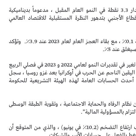
من حيث المكونات ، سيسهم الطلب الوطني بمقدار 3.3 نقطة في النمو العام المقبل ، مدعوماً بديناميكية
قطاع الأجنبي بتدهور النظرة المستقبلية للاقتصاد العالمي
٪.
وتؤكد
غلق عند 5٪.
تنبؤات حول تطور الناتج المحلي الإجمالي في إسبانيا تغير في تقديرات النمو لعامي 2022 و 2023 في فصلي الربيع
يقين الناجم عن الحرب في أوكرانيا بعد غزو روسيا ، سجل
ى أحدث الحسابات العامة لهذه الهيئة التشريعية للحكومة
ظام الرفاه والحماية الاجتماعية ، وتقوية الطبقة الوسطى
تزام بالمسؤولية المالية”.
لقد تأخر التعافي من مستويات ما قبل الوباء بسبب ارتفاع التضخم (10.2٪ في يونيو) ، والذي من المتوقع أن
غط بالفعل على حسابات الأسر والشركات.