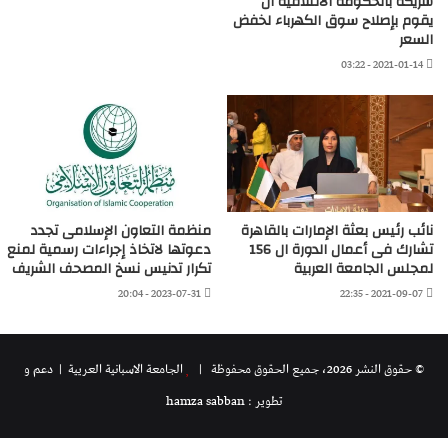
شريكه بالحكومة الائتلافية أن
يقوم بإصلاح سوق الكهرباء لخفض
السعر
2021-01-14 - 03:22
نائب رئيس بعثة الإمارات بالقاهرة
منظمة التعاون الإسلامى تجدد
تشارك فى أعمال الدورة ال 156
دعوتها لاتخاذ إجراءات رسمية لمنع
لمجلس الجامعة العربية
تكرار تدنيس نسخ المصحف الشريف
2023-07-31 - 20:04
2021-09-07 - 22:35
© حقوق النشر 2026، جميع الحقوق محفوظة |
الجامعة الاسبانية العريية
| دعم و
تطوير : hamza sabban