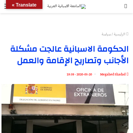
بحث
الق
Translate »
عن
الرئيسية
/
سياسة
الحكومة الاسبانية عالجت مشكلة
الأجانب وتصاريح الإقامة والعمل
2020-05-20 - 19:59
Megahed Shadad