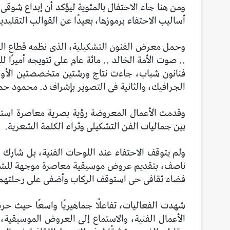
ومن هنا جاء الاحتفال بالمئوية ليؤكد أن إبداع شوقى ل
أساليب الاحتفاء برموزها، بعيدًا عن القوالب التقليدية
وحمل معرض الفنون التشكيلية، الذى نظمه قطاع الف
.. صوت الأمة الخالد .. مائة عام على تتويجه أميرً
فنانون شباب، جاءت نتاج ورشتين متخصصتين الأولى
الجرافيك، والثانية فى التصوير بإشراف د. محمود ح
وقدمت الأعمال المعروضة رؤية بصرية معاصرة است
بين جماليات الفن التشكيلى وثراء الكلمة الشعرية.
ولم يتوقف الاحتفاء عند اللوحات الفنية، بل شارك 
ناصف، بتقديم عروض موسيقية معاصرة موجهة للشباب
فضاء ثقافى حى استوقف الركاب وأضفى على رحلتهم ا
شهدت الفعاليات، تفاعلًا جماهيريًا واسعًا حيث 
الأعمال الفنية، والاستماع إلى العروض الموسيقية،