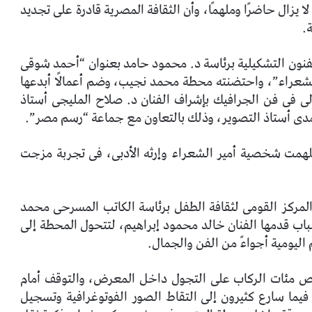
ا يزال حاضرًا وملهمًا، وأن الثقافة المصرية قادرة على تجديد
.
نون التشكيلية برئاسة د. محمود حامد بعنوان “أحمد شوقى
ا للشعراء”، واحتضنته محطة محمد نجيب، وضم أعمالًا أبدعها
 فى فن الجرافيك بإشراف الفنان د. صلاح المليجى أستاذ
مدى أستاذ التصوير، وذلك بالتعاون مع جماعة “رسم مصر”.
لهمت شخصية أمير الشعراء وإرثه الأدبى، فى تجربة مزجت
المركز القومى لثقافة الطفل برئاسة الكاتب المسرحى محمد
 قدمها الفنان خالد محمود إبراهيم، لتتحول المحطة إلى
ليومية أجواءً من الفن والجمال.
حرص مئات الركاب على التجول داخل المعرض، والتوقف أمام
 فيما سارع كثيرون إلى التقاط الصور الفوتوغرافية وتسجيل