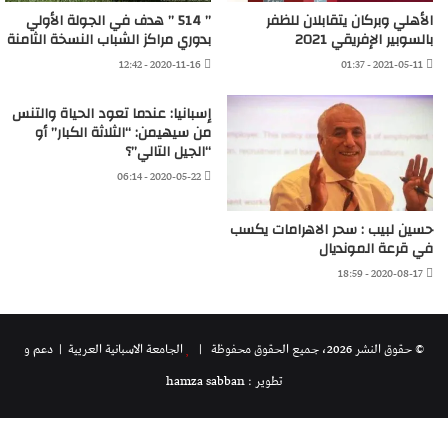
الأهلي وبركان يتقابلان للظفر
” 514 ” هدف في الجولة الأولي
بالسوبير الإفريقي 2021
بدوري مراكز الشباب النسخة الثامنة
2020-11-16 - 12:42
2021-05-11 - 01:37
إسبانيا: عندما تعود الحياة والتنس
من سيهيمن: “الثلاثة الكبار” أو
“الجيل التالي”؟
2020-05-22 - 06:14
حسين لبيب : سحر الاهرامات يكسب
في قرعة المونديال
2020-08-17 - 18:59
© حقوق النشر 2026، جميع الحقوق محفوظة |
الجامعة الاسبانية العريية
| دعم و
تطوير : hamza sabban