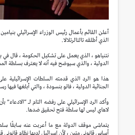
أعلن القائم بأعمال رئيس الوزراء الإسرائيلي بنيامي
الذي أطلقه تالتالرتلالا.
نتنياهو ، الذي يعمل على تشكيل الحكومة ، قال في ب
الدولية ، والذي سيوضح فيه أنه لا يعترف بسلطة المح
هذا هو الرد الذي قدمته السلطات الإسرائيلية على
الجنائية الدولية ، فاتو بنسودة ، والتي أبلغها فيها ر
وأكد الرد الإسرائيلي على رفضه التام لـ “الادعاء” 
لاهاي ليس لها سلطة فتح تحقيق ضدها.
يتماشى موقف الدولة مع ما أعربت عنه سابقًا سلطا
أساس قانوني متين ، لأن إسرائيل لديها نظام قانوني 