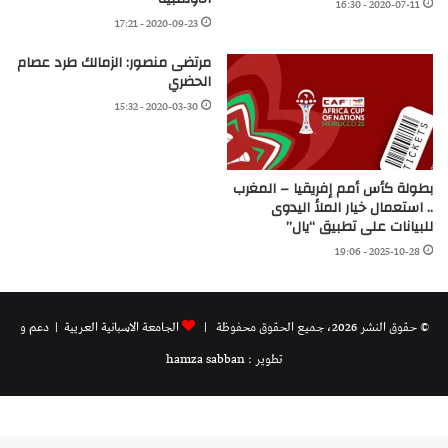
2020-07-11 - 16:30
2020-09-23 - 17:21
مرتضى منصور: الزمالك طرد عصام
الحضري
2020-03-30 - 15:32
بطولة كأس أمم إفريقيا – المغرب
.. استعمال خيار الملأ اليدوى
للبيانات على تطبيق “يال”
2025-10-28 - 19:06
© حقوق النشر 2026، جميع الحقوق محفوظة |
الجامعة الاسبانية العريية
| دعم و
تطوير : hamza sabban