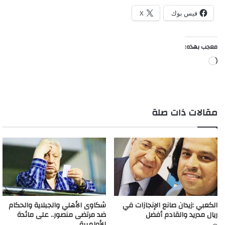
فيس بوك
X
معجب بهذه:
جاري
التحميل…
مقالات ذات صلة
الكعبي :زيدان صانع الإنجازات في
شكاوى الأهلي والجبلاية والحكام
ريال مدريد والقادم أفضل
ضد مرتضى منصور.. على مائدة
الأولمبية