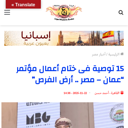
Translate »
بحث
الق
عن
الرئيسية
/
أخبار مصر
15 توصية فى ختام أعمال مؤتمر
“عمان – مصر .. أرض الفرص”
القاهرة - أحمد حسن
2025-11-22 - 14:36