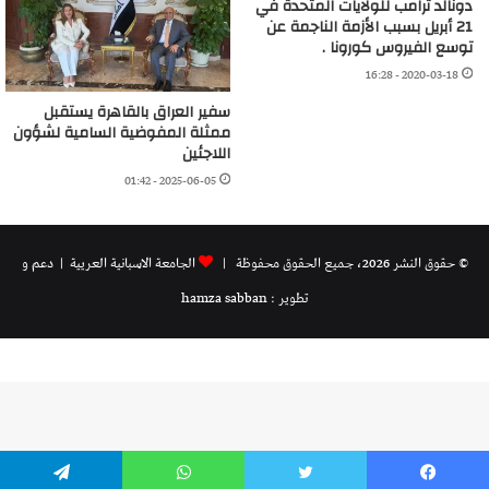
دونالد ترامب للولايات المتحدة في
21 أبريل بسبب الأزمة الناجمة عن
توسع الفيروس كورونا .
2020-03-18 - 16:28
سفير العراق بالقاهرة يستقبل
ممثلة المفوضية السامية لشؤون
اللاجئين
2025-06-05 - 01:42
© حقوق النشر 2026، جميع الحقوق محفوظة |
الجامعة الاسبانية العريية
| دعم و
تطوير : hamza sabban