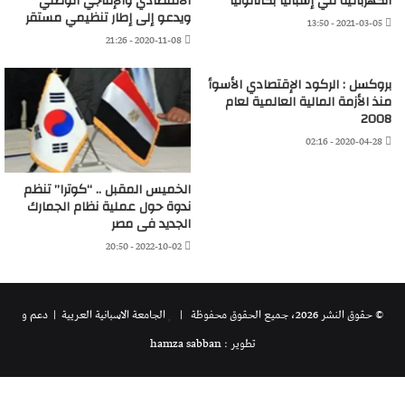
الكهربائية في إسبانيا بكاتالونيا
الاقتصادي والإنتاجي الوطني
ويدعو إلى إطار تنظيمي مستقر
2021-03-05 - 13:50
2020-11-08 - 21:26
بروكسل : الركود الإقتصادي الأسوأ
منذ الأزمة المالية العالمية لعام
2008
2020-04-28 - 02:16
الخميس المقبل .. “كوترا” تنظم
ندوة حول عملية نظام الجمارك
الجديد فى مصر
2022-10-02 - 20:50
© حقوق النشر 2026، جميع الحقوق محفوظة |
الجامعة الاسبانية العريية
| دعم و
تطوير : hamza sabban