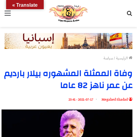
Translate »
بحث
الق
عن
الرئيسية
/
سياسة
وفاة الممثلة المشهوره بيلار بارديم
عن عمر ناهز 82 عاما
2021-07-17 - 23:41
Megahed Shadad