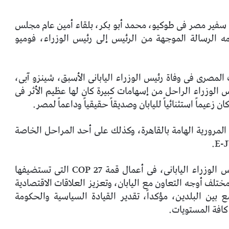
ه سفير مصر فى طوكيو، محمد أبو بكر، بلقاء أمين عام مجلس
يمه الرسالة الموجهة من الرئيس إلى رئيس الوزراء، فوميو
لمصرى فى وفاة رئيس الوزراء اليابانى الأسبق، شينزو آبى،
س الوزراء الراحل من إسهامات كبيرة كان لها عظيم الأثر فى
 زعيماً استثنائياً لليابان وصديقاً حقيقياً وداعماً لمصر.
المرورية الهامة بالقاهرة، وكذلك على أحد المراحل الخاصة
على صعيد آخر، أكد وزير النقل أهمية مشاركة رئيس الوزراء اليابانى، فى أعمال قمة COP 27 التى تستضيفها
تلف أوجه التعاون مع اليابان، وتعزيز العلاقات الاقتصادية
 بين البلدين، مؤكداً، تقدير القيادة السياسية والحكومة
 كافة المستويات.