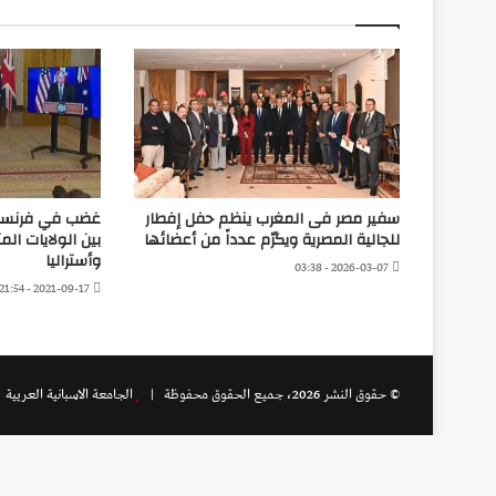
سفير مصر فى المغرب ينظم حفل إفطار
غضب في فرنسا ب
للجالية المصرية ويكرّم عدداً من أعضائها
بين الولايات ال
وأستراليا
2026-03-07 - 03:38
2021-09-17 - 21:54
© حقوق النشر 2026، جميع الحقوق محفوظة |
الجامعة الاسبانية العريية
|