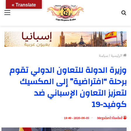
Translate »
بحث
الق
عن
الرئيسية
/
سياسة
وزيرة الدولة للتعاون الدولي تقوم
برحلة “افتراضية” إلى المكسيك
لتعزيز التعاون الإسباني ضد
كوفيد-19
2020-06-05 - 19:49
Megahed Shadad