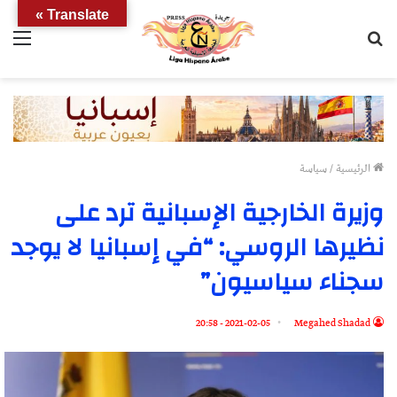
Translate »
بحث
الق
عن
الرئيسية
/
سياسة
وزيرة الخارجية الإسبانية ترد على
نظيرها الروسي: “في إسبانيا لا يوجد
سجناء سياسيون”
2021-02-05 - 20:58
Megahed Shadad