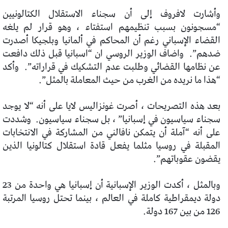
وأشارت لافروف إلى أن سجناء الاستقلال الكتالونيين
“مسجونون بسبب تنظيمهم استفتاء ، وهو قرار لم يلغه
القضاء الإسباني رغم أن المحاكم في ألمانيا وبلجيكا أصدرت
ضدهم”.
واضاف الوزير الروسي ان “اسبانيا قبل ذلك دافعت
عن نظامها القضائي وطلبت عدم التشكيك في قراراته”.
وأكد
“هذا ما نريده من الغرب من حيث المعاملة بالمثل”.
بعد هذه التصريحات ، أصرت غونزاليس لايا على أنه “لا يوجد
سجناء سياسيون في إسبانيا” ، بل سجناء سياسيون.
وشددت
على أنه “آملة أن يتمكن نافالني من المشاركة في الانتخابات
المقبلة في روسيا مثلما يفعل قادة استقلال كتالونيا الذين
يقضون عقوباتهم”.
وبالمثل ، أكدت الوزير الإسبانية أن إسبانيا هي واحدة من 23
دولة ديمقراطية كاملة في العالم ، بينما تحتل روسيا المرتبة
126 من بين 167 دولة.