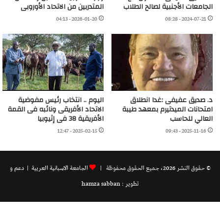
الجامعات الأجنبية لصالح الطلاب
المتدربين من الاتحاد الأوروبى
2026-01-20 - 04:13
2024-07-21 - 08:28
د. صديق عفيفى :غدا انطلاق
اليوم .. انتخاب رئيس مفوضية
امتحانات الميدتيرم بمعهد طيبة
الاتحاد الأفريقى ونائبه فى القمة
العالي للحاسب
الأفريقية 38 فى إثيوبيا
2025-02-15 - 12:47
2025-11-16 - 09:43
© حقوق النشر 2026، جميع الحقوق محفوظة |
الجامعة الاسبانية العريية
| دعم و
تطوير : hamza sabban