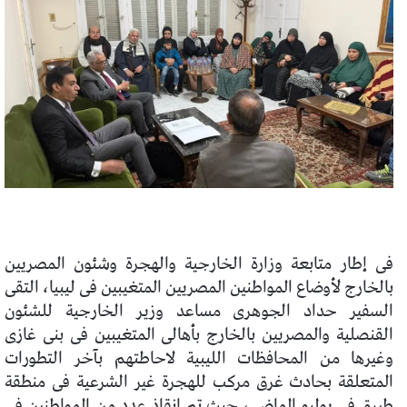
فى إطار متابعة وزارة الخارجية والهجرة وشئون المصريين
بالخارج لأوضاع المواطنين المصريين المتغيبين فى ليبيا، التقى
السفير حداد الجوهرى مساعد وزير الخارجية للشئون
القنصلية والمصريين بالخارج بأهالى المتغيبين فى بنى غازى
وغيرها من المحافظات الليبية لاحاطتهم بآخر التطورات
المتعلقة بحادث غرق مركب للهجرة غير الشرعية فى منطقة
طبرق فى يوليو الماضى، حيث تم إنقاذ عدد من المواطنين فى