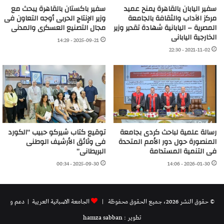
سفير اليابان بالقاهرة يمنح عميد
سفير باكستان بالقاهرة يبحث مع
مركز الآداب والثقافة بالجامعة
وزير الإنتاج الحربى أوجه التعاون فى
المصرية – اليابانية شهادة تقدير وزير
مجال التصنيع العسكرى والمدنى
الخارجية اليابانى
2025-09-21 - 14:29
2021-11-02 - 22:30
رسالة علمية لباحث كردى بجامعة
توقيع كتاب شيركو حبيب “الكورد
المنصورة حول دور الأمم المتحدة
فى وثائق الأرشيف الوطنى
فى التنمية المستدامة
البريطانى”
2025-09-30 - 00:34
2026-01-30 - 14:06
© حقوق النشر 2026، جميع الحقوق محفوظة |
الجامعة الاسبانية العريية
| دعم و
تطوير : hamza sabban