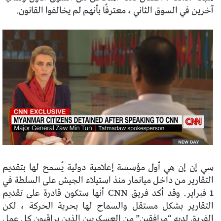
آخرين في السوق الثاني ، معترفًا بأنهم لم يخالفوا القانون.
سي إن إن هي أول مؤسسة إعلامية دولية يُسمح لها بتقديم
التقارير من داخل ميانمار منذ استيلاء الجيش على السلطة في
1 فبراير. وقد أكد فريق CNN أنها ستكون قادرة على تقديم
التقارير بشكل مستقل والسماح لها بحرية الحركة ، لكن
الفريق لديه “مرافقين” من العسكريين الذين يراقبون كل عمل