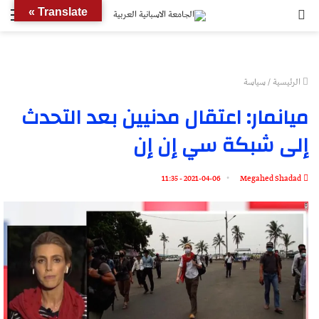
بحث
الق
Translate »
عن
الرئيسية
/
سياسة
ميانمار: اعتقال مدنيين بعد التحدث
إلى شبكة سي إن إن
2021-04-06 - 11:35
Megahed Shadad