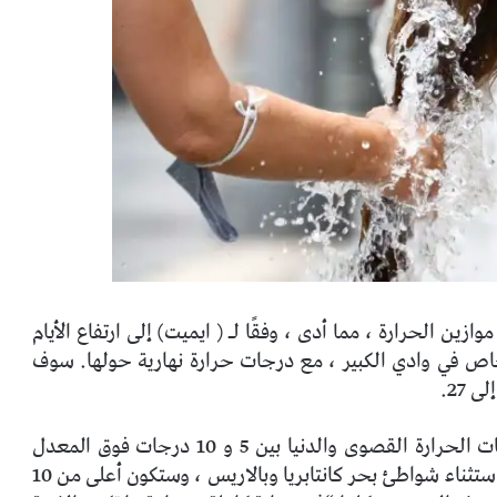
 15 عندما يتم تشغيل موازين الحرارة ، مما أدى ، وفقًا لـ ( ايميت) إلى ارتفاع الأيام
اص في وادي الكبير ، مع درجات حرارة نهارية حولها. سوف
تلك الأيام الثلاثة من الحرارة الخانقة ، ستكون درجات الحرارة القصوى والدنيا بين 5 و 10 درجات فوق المعدل
الطبيعي في هذه التواريخ في معظم شبه الجزيرة ، باستثناء شواطئ بحر كانتابريا وبالاريس ، وستكون أعلى من 10