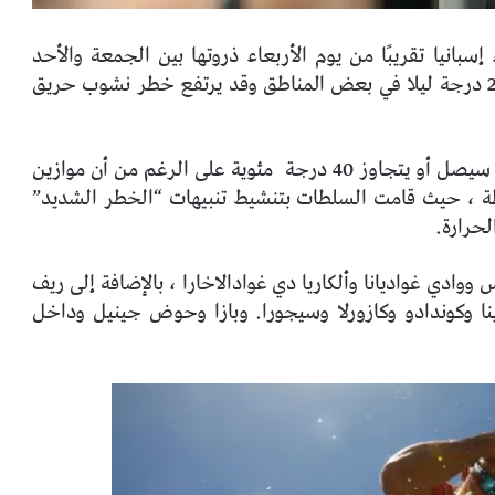
بانيا تقريبًا من يوم الأربعاء ذروتها بين الجمعة والأحد
المقبلين ، حيث يمكن أن تتجاوز 44 درجة نهارًا و 25 درجة ليلا في بعض المناطق وقد يرتفع خطر نشوب حريق
 أو يتجاوز 40 درجة
مئوية على الرغم من أن موازين
 ، حيث قامت السلطات بتنشيط تنبيهات “الخطر الشديد”
لحرارة.
ادي غواديانا وألكاريا دي غوادالاخارا ، بالإضافة إلى ريف
نا وكوندادو وكازورلا وسيجورا. وبازا وحوض جينيل وداخل