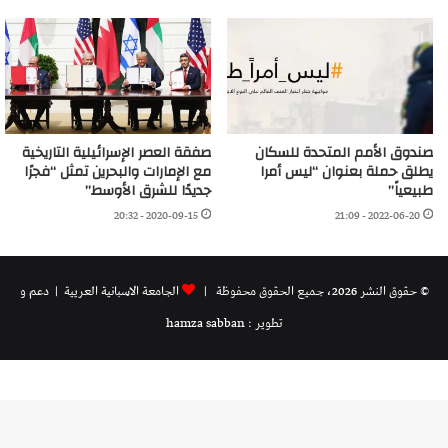
صندوق الأمم المتحدة للسكان
صفقة العصر الإسرائيلية التاريخية
يطلق حملة بعنوان “ليس أمرا
مع الإمارات والبحرين تمثل “فجرًا
طبيعياً”
جديدًا للشرق الأوسط”
2020-09-15 - 20:32
2022-06-20 - 21:09
© حقوق النشر 2026، جميع الحقوق محفوظة |
الجامعة الاسبانية العريية
| دعم و
تطوير : hamza sabban