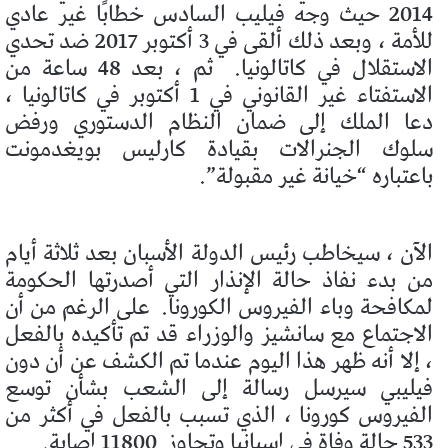
2014 حيث وجه فيليب السادس خطابًا غير عادي
للأمة ، وبعد ذلك ألقى في 3 أكتوبر 2017 ضد تحدي
الاستقلال في كاتالونيا.
ثم ، بعد 48 ساعة من
الاستفتاء غير القانوني في 1 أكتوبر في كاتالونيا ،
دعا الملك إلى ضمان النظام الدستوري ورفض
سلوك الجنرالات بقيادة كارليس بويغدمونت
باعتباره “خيانة غير مقبولة”.
الآن ، سيخاطب رئيس الدولة الأسبان بعد ثلاثة أيام
من بدء نفاذ حالة الإنذار التي أصدرتها الحكومة
لمكافحة وباء الفيروس الكورونا.
على الرغم من أن
الاجتماع مع سانشيز والوزراء قد تم تأكيده بالفعل
، إلا أنه ظهر هذا اليوم عندما تم الكشف عن أن دون
فيليبي سيرسل رسالة إلى الشعب بشأن توسع
الفيروس كورونا ، الذي تسبب بالفعل في أكثر من
533 حالة وفاة في إسبانيا وتجاوز
11800 إصابة.