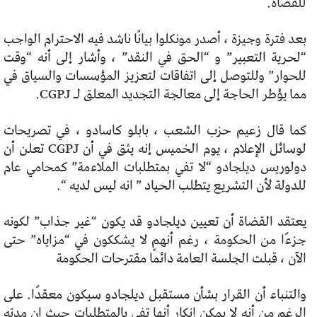
للقضاة.
بعد فترة وجيزة ، أصدر مونكلوا بيانًا ناشد فيه الاحترام الواجب
“لحرية التعبير” و “الحق في النقد” ، وأشار إلى أنه “وقت
للحوار” وللتوصل إلى اتفاقات لتعزيز المؤسسات والسياق في
مما يؤطر الحاجة إلى معالجة التجديد المعلق لـ CGPJ.
كما قال زعيم حزب الشعب ، بابلو كاسادو ، في تصريحات
لوسائل الإعلام ، يوم الخميس إنه يثق في أن CGPJ تعلن أن
دولوريس ديلجادو “لا تفي بمتطلبات الملاءمة” كمحامي عام
للدولة لأن التشريع يتطلب الحياد ” انه ليس لديه “.
يعتقد القضاة أن تعيين ديلجادو قد يكون “غير جذاب” لكونه
جزءًا من الحكومة ، رغم أنهم لا يشككون في “مزاياه” حتى
الآن ، قبلت الجلسة العامة دائمًا مقترحات الحكومة
والتنباء أن القرار بشأن مستقبل ديلجادو سيكون معقدًا. على
الرغم من أنه لا يمكن إنكار أنها تفي بالمتطلبات حيث ان مدته