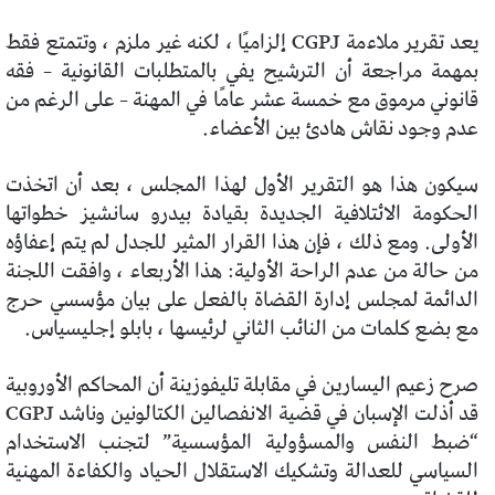
يعد تقرير ملاءمة CGPJ إلزاميًا ، لكنه غير ملزم ، وتتمتع فقط
بمهمة مراجعة أن الترشيح يفي بالمتطلبات القانونية – فقه
قانوني مرموق مع خمسة عشر عامًا في المهنة – على الرغم من
عدم وجود نقاش هادئ بين الأعضاء.
سيكون هذا هو التقرير الأول لهذا المجلس ، بعد أن اتخذت
الحكومة الائتلافية الجديدة بقيادة بيدرو سانشيز خطواتها
الأولى. ومع ذلك ، فإن هذا القرار المثير للجدل لم يتم إعفاؤه
من حالة من عدم الراحة الأولية: هذا الأربعاء ، وافقت اللجنة
الدائمة لمجلس إدارة القضاة بالفعل على بيان مؤسسي حرج
مع بضع كلمات من النائب الثاني لرئيسها ، بابلو إجليسياس.
صرح زعيم اليسارين في مقابلة تليفوزينة أن المحاكم الأوروبية
قد أذلت الإسبان في قضية الانفصالين الكتالونين وناشد CGPJ
“ضبط النفس والمسؤولية المؤسسية” لتجنب الاستخدام
السياسي للعدالة وتشكيك الاستقلال الحياد والكفاءة المهنية