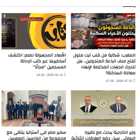
المغرب: شكاية من قلب آيت ملول
الأبعاد المجهولة لمصر: اكتشف
تفتح ملف الباعة المتجولين.. هل
أساطيرها عبر كتب الرحالة
تتحرك الجهات المختصة لإنهاء
المسلمين “مجانًا”
معاناة الساكنة؟
2026-01-31 - 19:20
2026-07-31 - 07:38
وزير الخارجية يبحث مع نظيره
سفير مصر فى أستراليا يلتقى مع
اليونانى سبل دفع العلاقات الثنائية
مجموعة من الدارسين المصريين