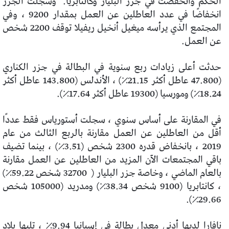
الحكم وانخفضت في جزر البليار وكانتابريا.
وسجلت الجزر
انخفاضًا في عدد العاطلين عن العمل بمقدار 9200 ، وفي
المجتمع الذي يرأسه ميغيل أنخيل ريفيلا توقف 2200 شخص
عن العمل.
حدثت أعلى زيادات ربع سنوية في البطالة في جزر الكناري
(47.800 عاطل أكثر 21.15٪) ، الأندلس (143.800 عاطل أكثر
18.24٪) ومورسيا (19300 عاطل أكثر 17.64٪).
في المقارنة على أساس سنوي ، سجلت أستورياس فقط عددًا
أقل من العاطلين عن العمل مقارنة بالربع الثالث من عام
2019 ، بانخفاض قدره 2300 شخص (3.51٪) ، بينما تضيف
باقي المجتمعات الآن المزيد من العاطلين عن العمل مقارنة
بالعام الماضي ، وخاصة جزر البليار (
32700 شخص 59.22٪)
، كانتابريا (9100 شخص 38.34٪) ومدريد (105000 شخص
29.66٪).
نافارا لديها أدنى معدل بطالة في إسبانيا 9.94٪ ، تليها بلاد