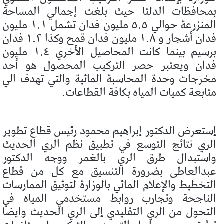
بمحافظات الدلتا حيث بلغت إجمالي المساحة
المنزرعة حوالي ٥.٥ مليون فدان تشمل ١.١ مليون
فدان أشجار و ١.٨ مليون فدان قمح وكذا ١.٢ فدان
برسيم بينما كانت المحاصيل الأخري ١.٤ مليون
فدان ويعتبر حصر التركيب المحصول هو أحد
مخرجات وحدة المحاسبة المائية والتي تهدف الي
متابعة كميات المياه بكافة القطاعات.
إستعرض الدكتور إبراهيم محمود رئيس قطاع تطوير
الري نتائج التوسع في تطبيق نظم الري الحديث
واستبدال طرق الري بالغمر ووجه الدكتور
عبدالعاطى بضرورة التنسيق مع كل من قطاع
التخطيط والإعلام المائي بالوزارة لتوثيق الممارسات
الناجحة وتجارب روابط مستخدمي المياه في
التحول من الري التقليدي إلى الري الحديث وايضا