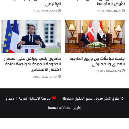
الأبيض المتوسط
الإقليمي
2026-02-13 - 13:55
2025-10-31 - 01:09
جلسة مباحثات بين وزيرى الخارجية
ماكرون يلعب ويراهن على استمرار
المصرى والدنماركى
الحكومة الجديدة لمواجهة اعادة
الاعمار الاقتصادى
2024-09-09 - 13:03
2020-07-07 - 03:51
© حقوق النشر 2026، جميع الحقوق محفوظة |
الجامعة الاسبانية العريية
| دعم و
تطوير : hamza sabban