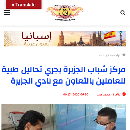
Translate »
بحث
الق
عن
الرئيسية
/
رياضة
مركز شباب الجزيرة يجري تحاليل طبية
للعاملين بالتعاون مع نادي الجزيرة
القاهرة - محمد معتز
2020-06-30 - 00:17