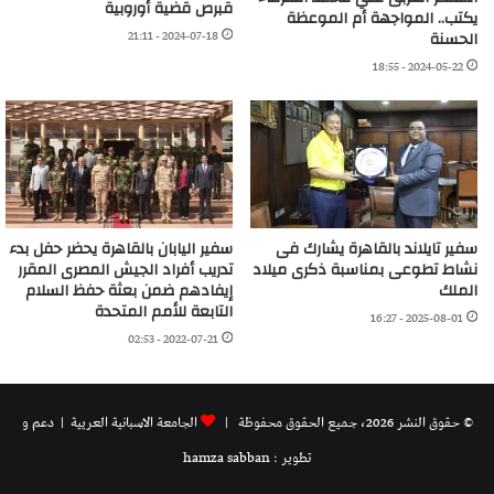
قبرص قضية أوروبية
يكتب.. المواجهة أم الموعظة
2024-07-18 - 21:11
الحسنة
2024-05-22 - 18:55
سفير تايلاند بالقاهرة يشارك فى
سفير اليابان بالقاهرة يحضر حفل بدء
نشاط تطوعى بمناسبة ذكرى ميلاد
تدريب أفراد الجيش المصرى المقرر
الملك
إيفادهم ضمن بعثة حفظ السلام
التابعة للأمم المتحدة
2025-08-01 - 16:27
2022-07-21 - 02:53
© حقوق النشر 2026، جميع الحقوق محفوظة |
الجامعة الاسبانية العريية
| دعم و
تطوير : hamza sabban