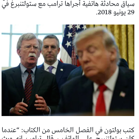
سياق محادثة هاتفية أجراها ترامب مع ستولتنبرغ في
29 يونيو 2018.
كتب بولتون في الفصل الخامس من الكتاب: “عندما
كان ستولتنبرج على الهاتف ، قال ترامب إنه ورث