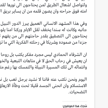
ولتواصل اشعال الطريق لمن يحتاجون الى نورها لقد
امته فوق جراحه وان يصون قلمه من ان يساير بريق ا
وفي هذا المشهد الانساني العميق يبرز الدور النبيل
جانبه وكانت له سندا يخفف ثقل الايام وركنا امنا يل
يحتاجون الى التصفيق بقدر حاجتهم الى من يفهم ثق
جزءا من صموده وشريكا في رحلته الفكرية التي ما تزا
ان الشرفاء الحمادي ليس مجرد مفكر يكتب بل روحا تنق
ان يعيش في رحاب الحق لا في متاهات التبعية والخو
وانتمائه الى تلك المسيرة النبيلة والتمسك بها رغم مت
اليوم ونحن نكتب عنه فاننا لا نشيد برجل تعب بل نح
الاستسلام وان انحنى الجسد قليلا تحت وطأة الارها
التضحيات.
شارك هذا الموضوع: