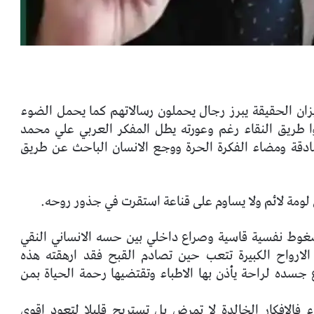
زان الحقيقة يبرز رجال يحملون رسالاتهم كما يحمل الضوء
ا طريق النقاء رغم وعورته يطل المفكر العربي علي محمد
صادقة ومضاء الفكرة الحرة ووجع الانسان الباحث عن طريق
ومة لائم ولا يساوم على قناعة استقرت في جذور روحه.
غوط نفسية قاسية وصراع داخلي بين حسه الانساني النقي
 الارواح الكبيرة تتعب حين تصادم القبح فقد ارهقته هذه
جسده لراحة يأذن بها الاطباء وتقتضيها رحمة الحياة بمن
 فالافكار الخالدة لا تمرض بل تستريح قليلا لتعود اقوى