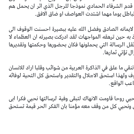
 قدم الشرفاء الحمادي نموذجا للرجل الذي اثر ان يحمل هم
لباطل يوما مهما اشتدت العواصف او ضاق الافق.
 لايمانه الصادق وفضل الله عليه ببصيرة احسنت الوقوف الى
وذ به حين ترهقه المواجهات لقد ادركت بصيرته ان العظماء لا
ل الرسالة التي يحملونها فكان بحضورها وحكمتها وتقديرها
ل تؤتي ثمارها.
ي ما علق في الذاكرة العربية من شوائب وقلبا اراد للانسان
ف ولهذا استحق الاجلال والتقدير واستحق كل التحية لوفائه
اعب الواقع.
يي روحا قاومت الانهاك لتبقى وفية لرسالتها نحيي فكرا ابى
ق ونحيي كل من وقف معه مؤمنا بان الفكر الحر قيمة تستحق