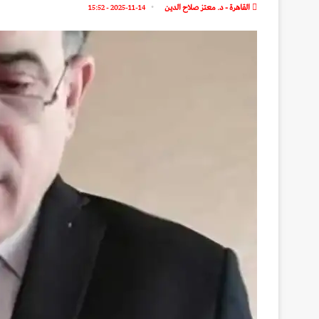
القاهرة - د. معتز صلاح الدين
2025-11-14 - 15:52