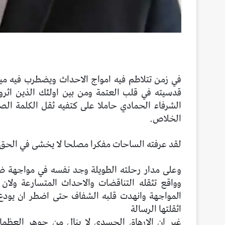
في زمن تتلاطم فيه امواج الاحداث ويضطرب فيه مي
قدسيته في قلب العتمة ومن بين اولئك الذين اثرو
الشرفاء الحمادي حاملا على كتفيه ثقل الكلمة ال
الخلاص.
لقد عرفته الساحات مفكرا مصلحا لا يخشى في الحق ل
وعلى مدار رحلته الطويلة وجد نفسه في مواجهة ض
وواقع تثقله التناقضات والاحداث المتسارعة ولان
المواجهة وانهدت قلبه الشفاف حتى اضطر ان يودع 
اثقلتها الرسالة
غير ان الارهاق الجسدي لا ينال من جوهر العظماء