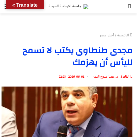
بحث
الق
Translate »
عن
الرئيسية
/
أخبار مصر
مجدى طنطاوى يكتب لا تسمح
لليأس أن يهزمك
القاهرة - د. معتز صلاح الدين
2026-06-01 - 22:23