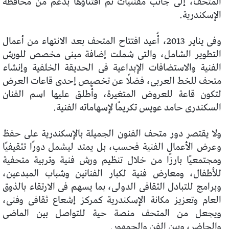
المتحف، إلى جانب مقتنيات تم اقتناؤها بدعم من محافظة
الإسكندرية.
وفى يناير 2013، أُعيد افتتاح المتحف بعد الانتهاء من أعمال
التطوير الشامل، والتى شملت إضافة مبنى مخصص للورش
الفنية والاستضافات الإبداعية فى الحديقة الخلفية وإنشاء
متحف للخط العربى، فضلًا عن تخصيص إحدى قاعات العرض
لتكون قاعة للعروض المتغيرة، وأُطلق عليها اسم الفنان
السكندرى حامد عويس تكريمًا لإسهاماته الفنية.
ولا يقتصر دور متحف الفنون الجميلة بالإسكندرية على حفظ
وعرض الأعمال الفنية فحسب، بل يمتد ليشمل دورًا تثقيفيًا
ومجتمعيًا بارزًا من خلال تنظيم ورش فنية وتربية متحفية
للأطفال، ومعارض فنية لكبار الفنانين وشباب المبدعين،
وبرامج للتبادل الثقافى الدولى، بما يسهم فى الارتقاء بالذوق
العام وتعزيز مكانة الإسكندرية كمركز إشعاع ثقافى وفنى،
ويجعل من المتحف منصة حية للتواصل بين الماضى
والحاضر، وبين الفن والجمهور.