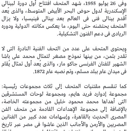
وفى 26 يوليو 1955، شهد المتحف افتتاح أول دورة لبينالى
الإسكندرية لدول حوض البحر الأبيض المتوسط، والذى يُعد
أقدم بينالى فنى فى العالم بعد بينالى فينيسيا، ولا يزال
المتحف يحتضنه حتى اليوم، ما يعكس مكانته الدولية ودوره
الريادى فى دعم الفنون التشكيلية.
ويحتوى المتحف على عدد من التحف الفنية النادرة التى لا
تُقدر بثمن، من بينها نموذج مصغر لتمثال محمد على باشا
الشهير للفنان الفرنسى جاكو مار، والذى يُعد أول تمثال يُقام
فى ميدان عام ببلد مسلم، وتم نصبه عام 1872.
كما تنقسم مقتنيات المتحف إلى ثلاث مجموعات رئيسية:
مجموعة إدوارد فريد هايم، ومجموعة لوحات المستشرقين
التى أهداها محمد محمود خليل من مجموعته الخاصة،
بالإضافة إلى مجموعة الإهداءات القادمة من متحف الفن
المصرى الحديث بالقاهرة، وإسهامات عدد كبير من الفنانين
المصريين والأرمن والأجانب الذين عاشوا فى مصر عبر تاريخ