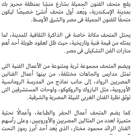
يقع متحف الفنون الجميلة بشارع منشا بمنطقة محرم بك
بمدينة الإسكندرية، ويُعد أول متحف أُنشئ خصيصًا ليكون
متحفًا للفنون الجميلة فى مصر والشرق الأوسط.
يحتل المتحف مكانة خاصة فى الذاكرة الثقافية للمدينة، لما
يمثله من قيمة فنية وتاريخية، حيث ظل لعقود طويلة أحد أهم
منارات الفن التشكيلى فى مصر.
ويضم المتحف مجموعة ثرية ومتنوعة من الأعمال الفنية التى
تمثل مدارس واتجاهات مختلفة، من بينها أعمال الفنانين
المصريين الرواد، إلى جانب نماذج من المدرسة الرومانسية
الأوروبية، مثل الباروك والروكوكو، ولوحات المستشرقين التى
توثق نظرة الفنان الغربى للبيئة المصرية والشرقية.
كما يضم المتحف أعمال الحفر والطباعة، وأعمالًا نحتية
متميزة لعدد من المثالين المصريين والأوروبيين، وعلى رأسهم
الفنان الرائد محمود مختار، الذى يُعد أحد أبرز رموز النحت