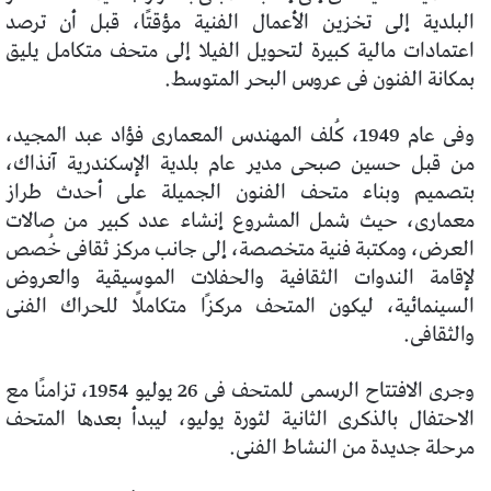
البلدية إلى تخزين الأعمال الفنية مؤقتًا، قبل أن ترصد
اعتمادات مالية كبيرة لتحويل الفيلا إلى متحف متكامل يليق
بمكانة الفنون فى عروس البحر المتوسط.
وفى عام 1949، كُلف المهندس المعمارى فؤاد عبد المجيد،
من قبل حسين صبحى مدير عام بلدية الإسكندرية آنذاك،
بتصميم وبناء متحف الفنون الجميلة على أحدث طراز
معمارى، حيث شمل المشروع إنشاء عدد كبير من صالات
العرض، ومكتبة فنية متخصصة، إلى جانب مركز ثقافى خُصص
لإقامة الندوات الثقافية والحفلات الموسيقية والعروض
السينمائية، ليكون المتحف مركزًا متكاملًا للحراك الفنى
والثقافى.
وجرى الافتتاح الرسمى للمتحف فى 26 يوليو 1954، تزامنًا مع
الاحتفال بالذكرى الثانية لثورة يوليو، ليبدأ بعدها المتحف
مرحلة جديدة من النشاط الفنى.