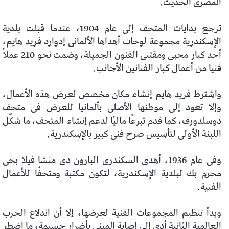
المصرى الحديث.
ترجع بدايات المتحف إلى عام 1904، عندما قبلت بلدية
الإسكندرية مجموعة لوحات أهداها الألمانى إدوارد فريد هايم،
أحد كبار محبى ومقتنى الفنون الجميلة، وضمت نحو 210 عملاً
فنيا من أعمال كبار الفنانين الأجانب.
واشترط فريد هايم إنشاء مكان مخصص لعرض هذه الأعمال،
وإلا تعود إلى موطنها الأصلى بألمانيا للعرض فى متحف
دوسلدورف، كما قدم تبرعًا ماليًا لدعم إنشاء المتحف، ما شكّل
اللبنة الأولى لتأسيس صرح فنى كبير بالإسكندرية.
وفى عام 1936، أهدى السكندرى البارون دى منشا فيلا بحى
محرم بك لبلدية الإسكندرية، لتكون مكتبة ومتحفًا للأعمال
الفنية.
وبدأ تنظيم المجموعات الفنية لعرضها، إلا أن اندلاع الحرب
العالمية الثانية أدى إلى إصابة المبنى بأضرار جسيمة، ما اضطر