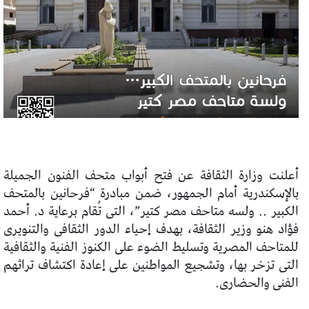
أعلنت وزارة الثقافة عن فتح أبواب متحف الفنون الجميلة
بالإسكندرية أمام الجمهور، ضمن مبادرة “فرحانين بالمتحف
الكبير .. ولسه متاحف مصر كتير”، التى تُقام برعاية د. أحمد
فؤاد هنو وزير الثقافة، بهدف إحياء الدور الثقافى والتنويرى
للمتاحف المصرية وتسليط الضوء على الكنوز الفنية والثقافية
التى تزخر بها، وتشجيع المواطنين على إعادة اكتشاف تراثهم
الفنى والحضارى.