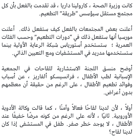
كانت وزيرة الصحة ، كارولينا داريا ، قد تقدمت بالفعل بأن كل
مجتمع مستقل سيؤسس “طريقة” التطعيم.
أعلنت بعض المجتمعات بالفعل كيف ستفعل ذلك.
أعلنت
مورسيا أنها ستفعل ذلك في “دورات التطعيم” وحسب الفئات
العمرية ؛
ستستخدم أستورياس شبكة الرعاية الأولية بينما
ستستخدمها مدريد في المستشفيات ومع التعيين الذاتي.
أوضح منسق اللجنة الاستشارية للقاحات في الجمعية
الإسبانية لطب الأطفال ، فرانسيسكو ألفاريز ، عن أسباب
وفوائد تطعيم الأطفال ، على الرغم من حقيقة أن معظمهم
بدون أعراض.
أولاً ، لأن لدينا لقاحًا فعالاً وآمنًا ، كما قالت وكالة الأدوية
الأوروبية. ثانيًا ، لأنه على الرغم من كونه مرضًا خفيفًا عند
الأطفال ، لا يوجد خطر صفر. طفل في المستشفى إذا كان
لدينا لقاح؟