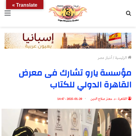
Translate »
بحث
الق
عن
الرئيسية
/
أخبار مصر
مؤسسة يارو تشارك فى معرض
القاهرة الدولي للكتاب
القاهرة - د. معتز صلاح الدين
2025-01-29 - 14:47